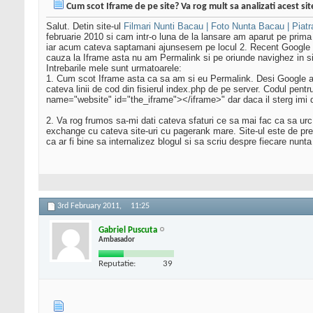
Cum scot Iframe de pe site? Va rog mult sa analizati acest sit
Salut. Detin site-ul
Filmari Nunti Bacau | Foto Nunta Bacau | Pia
februarie 2010 si cam intr-o luna de la lansare am aparut pe prima
iar acum cateva saptamani ajunsesem pe locul 2. Recent Google m-a
cauza la Iframe asta nu am Permalink si pe oriunde navighez in 
Intrebarile mele sunt urmatoarele:
1. Cum scot Iframe asta ca sa am si eu Permalink. Desi Google a 
cateva linii de cod din fisierul index.php de pe server. Codul pen
name="website" id="the_iframe"></iframe>" dar daca il sterg imi d
2. Va rog frumos sa-mi dati cateva sfaturi ce sa mai fac ca sa ur
exchange cu cateva site-uri cu pagerank mare. Site-ul este de preze
ca ar fi bine sa internalizez blogul si sa scriu despre fiecare nun
3rd February 2011,
11:25
Gabriel Puscuta
Ambasador
Reputatie:
39