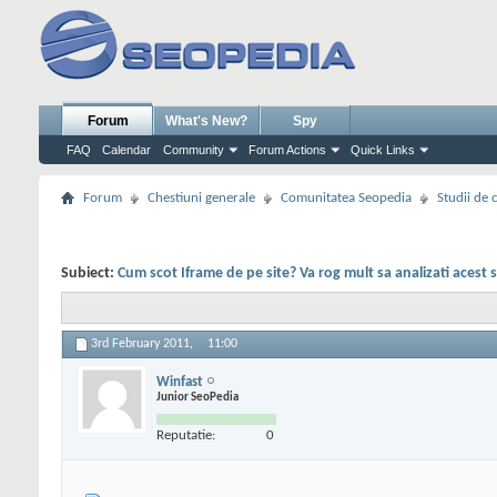
Forum
What's New?
Spy
FAQ
Calendar
Community
Forum Actions
Quick Links
Forum
Chestiuni generale
Comunitatea Seopedia
Studii de 
Subiect:
Cum scot Iframe de pe site? Va rog mult sa analizati acest s
3rd February 2011,
11:00
Winfast
Junior SeoPedia
Reputatie:
0