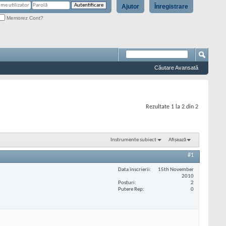
Ajutor
Înregistrare
Memorez Cont?
Căutare Avansată
Rezultate 1 la 2 din 2
Instrumente subiect
Afișează
#1
Data înscrierii
15th November
2010
Posturi
2
Putere Rep
0