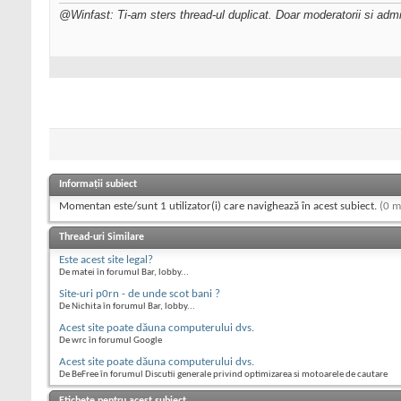
@Winfast: Ti-am sters thread-ul duplicat. Doar moderatorii si admin
Informații subiect
Momentan este/sunt 1 utilizator(i) care navighează în acest subiect.
(0 m
Thread-uri Similare
Este acest site legal?
De matei în forumul Bar, lobby...
Site-uri p0rn - de unde scot bani ?
De Nichita în forumul Bar, lobby...
Acest site poate dăuna computerului dvs.
De wrc în forumul Google
Acest site poate dăuna computerului dvs.
De BeFree în forumul Discutii generale privind optimizarea si motoarele de cautare