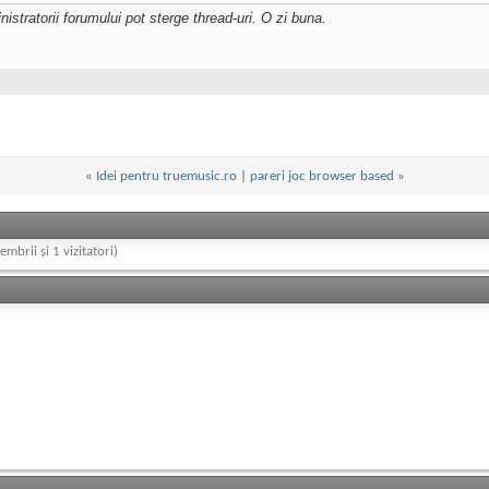
istratorii forumului pot sterge thread-uri. O zi buna.
«
Idei pentru truemusic.ro
|
pareri joc browser based
»
embrii și 1 vizitatori)