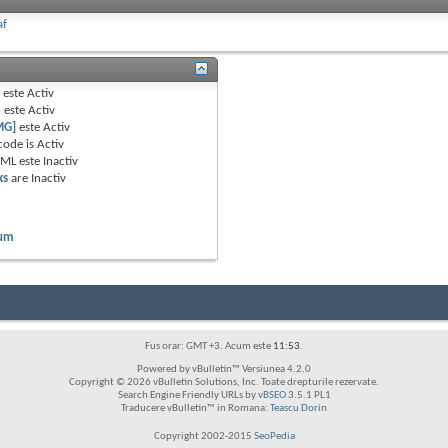
af
B
este
Activ
e
este
Activ
MG]
este
Activ
code is
Activ
TML este
Inactiv
ks
are
Inactiv
rum
Fus orar: GMT +3. Acum este
11:53
.
Powered by vBulletin™ Versiunea 4.2.0
Copyright © 2026 vBulletin Solutions, Inc. Toate drepturile rezervate.
Search Engine Friendly URLs by
vBSEO
3.5.1 PL1
Traducere vBulletin™ in Romana:
Teascu Dorin
Copyright 2002-2015
SeoPedia