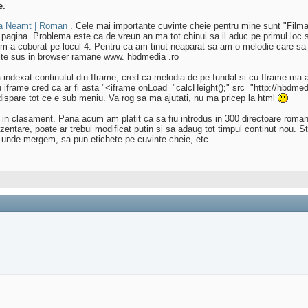
e.
tra Neamt | Roman
. Cele mai importante cuvinte cheie pentru mine sunt "Filmar
 pagina. Problema este ca de vreun an ma tot chinui sa il aduc pe primul loc 
 coborat pe locul 4. Pentru ca am tinut neaparat sa am o melodie care sa rul
site sus in browser ramane www. hbdmedia .ro
indexat continutul din Iframe, cred ca melodia de pe fundal si cu Iframe ma 
tru iframe cred ca ar fi asta "<iframe onLoad="calcHeight();" src="http://hbdm
ispare tot ce e sub meniu. Va rog sa ma ajutati, nu ma pricep la html
c in clasament. Pana acum am platit ca sa fiu introdus in 300 directoare roman
ntare, poate ar trebui modificat putin si sa adaug tot timpul continut nou. St
ta unde mergem, sa pun etichete pe cuvinte cheie, etc.