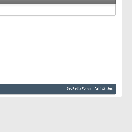
SeoPedia Forum
Arhivă
Sus