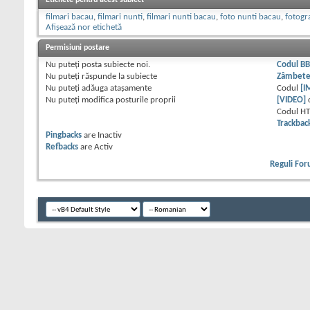
Etichete pentru acest subiect
filmari bacau
,
filmari nunti
,
filmari nunti bacau
,
foto nunti bacau
,
fotogr
Afișează nor etichetă
Permisiuni postare
Nu puteţi
posta subiecte noi.
Codul B
Nu puteţi
răspunde la subiecte
Zâmbet
Nu puteţi
adăuga ataşamente
Codul
[I
Nu puteţi
modifica posturile proprii
[VIDEO]
Codul H
Trackbac
Pingbacks
are
Inactiv
Refbacks
are
Activ
Reguli Fo