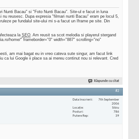
i Nunti Bacau" si "Foto Nunti Bacau". Site-ul e facut in luna
si nu reusesc. Dupa expresia "filmari nunti Bacau" eram pe locul 5,
eze pe fundalul site-ului mi s-a facut un Iframe pe site. Din
afecteaza la
SEO
. Am reusit sa scot melodia si playerul stergand
edia.ro/home/" frameborder="0" width="887" scrolling="no"
esti, am mai bagat eu in vreo cateva sute singur, am facut link
iu ca lui Google ii place sa ai mereu continut nou si relevant. Cred
Răspunde cu citat
#2
Data înscrierii
7th September
2006
Locaţie
Sibiu
Posturi
786
Putere Rep
39