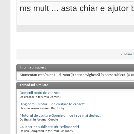
ms mult ... asta chiar e ajutor
«
Team B
Informații subiect
Momentan este/sunt 1 utilizator(i) care navighează în acest subiect.
(0 m
Thread-uri Similare
Domenii moto de vanzare
De Broscoi în forumul Domenii
Bing.com - Motorul de cautare Microsoft
De inSecure în forumul Bar, lobby...
Motorul de cautare Google din ce in ce mai destept
De thefan în forumul Google
Caut script publicare stiri/editare stiri...
De Ben Boingeanu în forumul Bar, lobby...