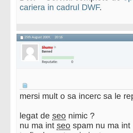
cariera in cadrul DWF
.
25th August 2009,
20:16
Shumy
Banned
Reputatie:
0
mersi mult o sa incerc sa le rep
legat de
seo
nimic ?
nu ma int
seo
spam nu ma int 1