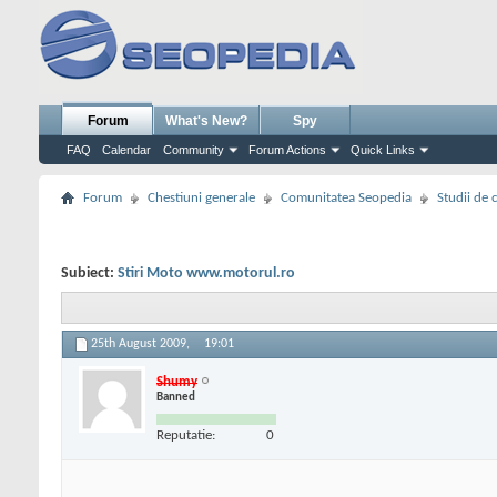
Forum
What's New?
Spy
FAQ
Calendar
Community
Forum Actions
Quick Links
Forum
Chestiuni generale
Comunitatea Seopedia
Studii de 
Subiect:
Stiri Moto www.motorul.ro
25th August 2009,
19:01
Shumy
Banned
Reputatie:
0