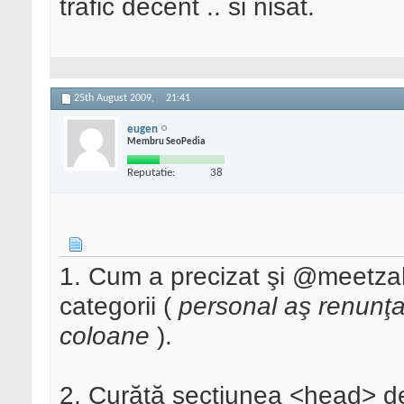
trafic decent .. si nisat.
25th August 2009,
21:41
eugen
Membru SeoPedia
Reputatie:
38
1. Cum a precizat şi @meetzah
categorii (
personal aş renunţa 
coloane
).
2. Curăţă secţiunea <head> de t