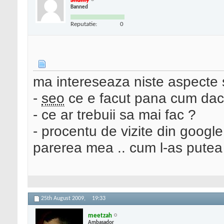
Shumy
Banned
Reputatie:
0
ma intereseaza niste aspecte s
-
seo
ce e facut pana cum daca
- ce ar trebuii sa mai fac ?
- procentu de vizite din goog
parerea mea .. cum l-as putea
25th August 2009,
19:33
meetzah
Ambasador