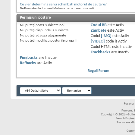
Ce v-ar determina sa va schimbati motorul de cautare?
De Prometeu în forumul Motoare de cautare romanesti
Permisiuni postare
Nu puteţi
posta subiecte noi.
Codul BB
este
Activ
Nu puteţi
răspunde la subiecte
Zâmbete
este
Activ
Nu puteţi
adăuga ataşamente
Codul
[IMG]
este
Activ
Nu puteţi
modifica posturile proprii
[VIDEO]
code is
Activ
Codul HTML este
Inactiv
Trackbacks
are
Inactiv
Pingbacks
are
Inactiv
Refbacks
are
Activ
Reguli Forum
Fus ora
Powered b
Copyright © 2026 vBulleti
Search Engine
Traducere vB
Copyr