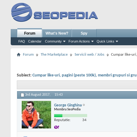
Forum
What's New?
Spy
FAQ
Calendar
Community
Forum Actions
Quick Links
Forum
The Marketplace
Servicii web / Jobs
Cumpar like-uri
Subiect:
Cumpar like-uri, pagini (peste 100k), membri grupuri si g
3rd August 2017,
15:43
George Ginghina
Membru SeoPedia
Reputatie:
34