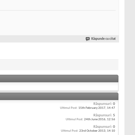
Răspunde cu citat
Răspunsuri:
0
Ultimul Post:
15th February 2017,
14:47
Răspunsuri:
5
Ultimul Post:
24th June 2016,
12:56
Răspunsuri:
0
Ultimul Post:
23rd October 2013,
14:10