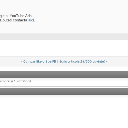
ogle si YouTube Ads.
a puteti contacta
aici
.
«
Cumpar like-uri pe FB
|
Scriu articole 2$/500 cuvinte!
»
embrii și 1 vizitatori)