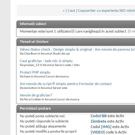
«
[ Caut ] Copywriter cu experienta SEO minim
Informații subiect
Momentan este/sunt 1 utilizator(i) care navighează în acest subiect.
(0 m
Thread-uri Similare
Yahoo Status check - Design simplu & original - Am nevoie de parerea t
De Cika-Bum în forumul Studii de caz
Caut grafician - task mic si simplu
De prodan_13 în forumul Servicii web / Jobs
Proiect PHP simplu
De haos în forumul Locuri de munca
Am nevoie de script ff simplu pentru Formular de contact
De evolution în forumul Server side
Nevoie de grafician?
De Nica Cristian în forumul Locuri de munca
Permisiuni postare
Nu puteţi
posta subiecte noi.
Codul BB
este
Activ
Nu puteţi
răspunde la subiecte
Zâmbete
este
Activ
Nu puteţi
adăuga ataşamente
Codul
[IMG]
este
Activ
Nu puteţi
modifica posturile proprii
[VIDEO]
code is
Activ