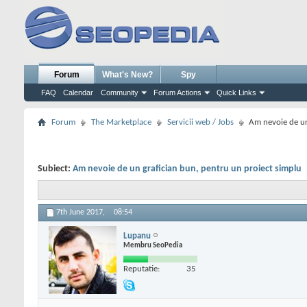
Forum
What's New?
Spy
FAQ
Calendar
Community
Forum Actions
Quick Links
Forum
The Marketplace
Servicii web / Jobs
Am nevoie de un
Subiect:
Am nevoie de un grafician bun, pentru un proiect simplu
7th June 2017,
08:54
Lupanu
Membru SeoPedia
Reputatie:
35