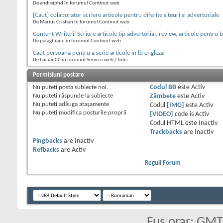
De andreiphd în forumul Continut web
[Caut] colaborator scriere articole pentru diferite siteuri si advertoriale
De Marius Cristian în forumul Continut web
Content Writeri: Scriere articole tip advertorial, review, articole pentru b
De palaghianu în forumul Continut web
Caut persoana pentru a scrie articole in lb engleza
De Lucian00 în forumul Servicii web / Jobs
Permisiuni postare
Nu puteţi
posta subiecte noi.
Codul BB
este
Activ
Nu puteţi
răspunde la subiecte
Zâmbete
este
Activ
Nu puteţi
adăuga ataşamente
Codul
[IMG]
este
Activ
Nu puteţi
modifica posturile proprii
[VIDEO]
code is
Activ
Codul HTML este
Inactiv
Trackbacks
are
Inactiv
Pingbacks
are
Inactiv
Refbacks
are
Activ
Reguli Forum
Fus orar: GM