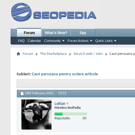
Forum
What's New?
Spy
FAQ
Calendar
Community
Forum Actions
Quick Links
Forum
The Marketplace
Servicii web / Jobs
Caut persoana p
Subiect:
Caut persoana pentru scriere articole
16th February 2015,
13:12
LuKian
Membru SeoPedia
Reputatie:
30