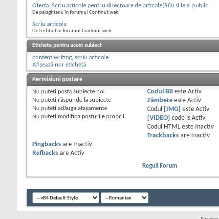
Oferta: Scriu articole pentru directoare de articole(RO) si le si public
De palaghianu în forumul Continut web
Scriu articole
De techbul în forumul Continut web
Etichete pentru acest subiect
content writing
,
scriu articole
Afișează nor etichetă
Permisiuni postare
Nu puteţi
posta subiecte noi.
Codul BB
este
Activ
Nu puteţi
răspunde la subiecte
Zâmbete
este
Activ
Nu puteţi
adăuga ataşamente
Codul
[IMG]
este
Activ
Nu puteţi
modifica posturile proprii
[VIDEO]
code is
Activ
Codul HTML este
Inactiv
Trackbacks
are
Inactiv
Pingbacks
are
Inactiv
Refbacks
are
Activ
Reguli Forum