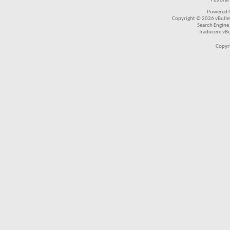
Fus ora
Powered b
Copyright © 2026 vBulleti
Search Engine
Traducere vB
Copyr