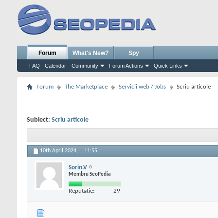
Forum
What's New?
Spy
FAQ
Calendar
Community
Forum Actions
Quick Links
Forum
The Marketplace
Servicii web / Jobs
Scriu articole
Subiect:
Scriu articole
10th April 2024,
11:55
Sorin.V
Membru SeoPedia
Reputatie:
29