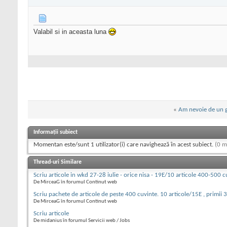
Valabil si in aceasta luna
«
Am nevoie de un g
Informații subiect
Momentan este/sunt 1 utilizator(i) care navighează în acest subiect.
(0 m
Thread-uri Similare
Scriu articole in wkd 27-28 iulie - orice nisa - 19E/10 articole 400-500 c
De MirceaG în forumul Continut web
Scriu pachete de articole de peste 400 cuvinte. 10 articole/15E , primii 
De MirceaG în forumul Continut web
Scriu articole
De midanius în forumul Servicii web / Jobs