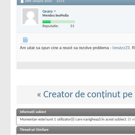
28th January 2014,
12:51
Geany
Membru SeoPedia
Reputatie:
31
Am uitat sa spun cine a reusit sa rezolve problema -
Ionutzz23
. 
«
Creator de conținut pe
Informații subiect
Momentan este/sunt 1 utilizator(i) care navighează în acest subiect.
(0 m
Thread-uri Similare