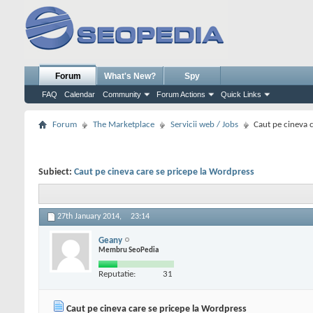
Forum
What's New?
Spy
FAQ
Calendar
Community
Forum Actions
Quick Links
Forum
The Marketplace
Servicii web / Jobs
Caut pe cineva 
Subiect:
Caut pe cineva care se pricepe la Wordpress
27th January 2014,
23:14
Geany
Membru SeoPedia
Reputatie:
31
Caut pe cineva care se pricepe la Wordpress