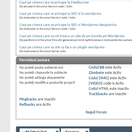
Caut pe cineva care se pricepe la Feedburner
De aliceee în forumul Servicii web / Jobs
Caut pe cineva care se pricepe la SEO si la wordpress
De slobodan în forumul Servicii web / Jobs
Caut pe cineva care se pricepe la SEO si Wordpress deopotriva
De slobodan în forumul Servicii web / Jobs
Caut pe cineva care sa-mi treaca un site de pe Joomla pe Wordpress
De paulbmro în forumul Discutii generale privind optimizarea si motoarele de cautare
Caut pe cineva care sa stie sa faca un plugin wordpress
De mamulea în forumul Server side
Permisiuni postare
Nu puteţi
posta subiecte noi.
Codul BB
este
Activ
Nu puteţi
răspunde la subiecte
Zâmbete
este
Activ
Nu puteţi
adăuga ataşamente
Codul
[IMG]
este
Activ
Nu puteţi
modifica posturile proprii
[VIDEO]
code is
Activ
Codul HTML este
Inactiv
Trackbacks
are
Inactiv
Pingbacks
are
Inactiv
Refbacks
are
Activ
Reguli Forum