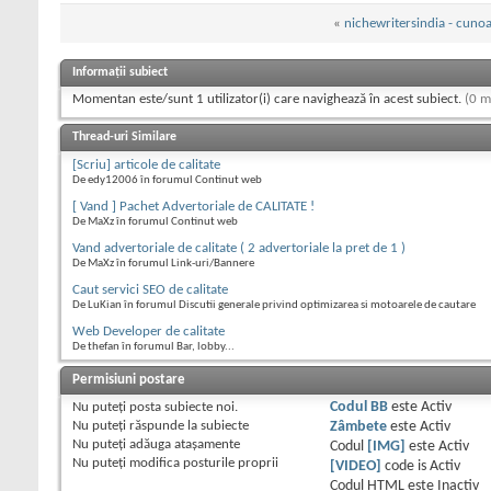
«
nichewritersindia - cunoa
Informații subiect
Momentan este/sunt 1 utilizator(i) care navighează în acest subiect.
(0 m
Thread-uri Similare
[Scriu] articole de calitate
De edy12006 în forumul Continut web
[ Vand ] Pachet Advertoriale de CALITATE !
De MaXz în forumul Continut web
Vand advertoriale de calitate ( 2 advertoriale la pret de 1 )
De MaXz în forumul Link-uri/Bannere
Caut servici SEO de calitate
De LuKian în forumul Discutii generale privind optimizarea si motoarele de cautare
Web Developer de calitate
De thefan în forumul Bar, lobby...
Permisiuni postare
Nu puteţi
posta subiecte noi.
Codul BB
este
Activ
Nu puteţi
răspunde la subiecte
Zâmbete
este
Activ
Nu puteţi
adăuga ataşamente
Codul
[IMG]
este
Activ
Nu puteţi
modifica posturile proprii
[VIDEO]
code is
Activ
Codul HTML este
Inactiv