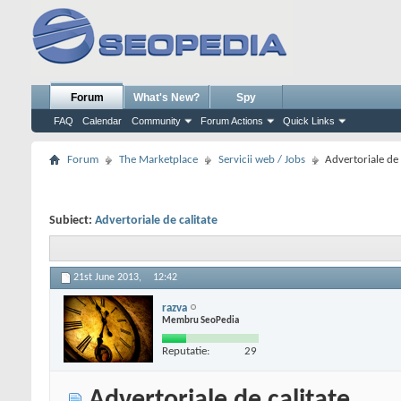
Forum
What's New?
Spy
FAQ
Calendar
Community
Forum Actions
Quick Links
Forum
The Marketplace
Servicii web / Jobs
Advertoriale de 
Subiect:
Advertoriale de calitate
21st June 2013,
12:42
razva
Membru SeoPedia
Reputatie:
29
Advertoriale de calitate