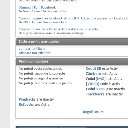
De Chivu Mihai în forumul Servicii web / Jobs
[Cumpar] Fani Facebook
De Dan în forumul Servicii web / Jobs
Cumpar pagini/fani facebook straini (UK, US, etc.) + pagini/fani faceboo
De iSKY în forumul Servicii web / Jobs
Cumpar linkuri in articole in limba italia sau spaniola
De bogdan.mihai în forumul Link/banner exchange
Etichete pentru acest subiect
cumpar fani italia
Afișează nor etichetă
Permisiuni postare
Nu puteţi
posta subiecte noi.
Codul BB
este
Activ
Nu puteţi
răspunde la subiecte
Zâmbete
este
Activ
Nu puteţi
adăuga ataşamente
Codul
[IMG]
este
Activ
Nu puteţi
modifica posturile proprii
[VIDEO]
code is
Activ
Codul HTML este
Inactiv
Trackbacks
are
Inactiv
Pingbacks
are
Inactiv
Refbacks
are
Activ
Reguli Forum