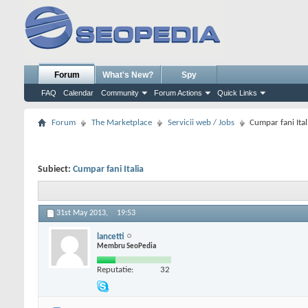
Forum
What's New?
Spy
FAQ
Calendar
Community
Forum Actions
Quick Links
Forum
The Marketplace
Servicii web / Jobs
Cumpar fani Ital
Subiect:
Cumpar fani Italia
31st May 2013,
19:53
lancetti
Membru SeoPedia
Reputatie:
32