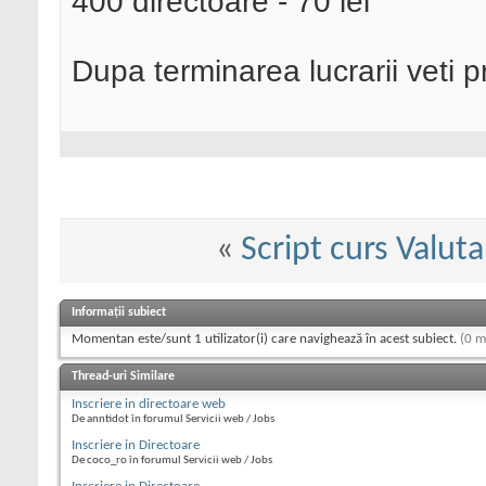
400 directoare - 70 lei
Dupa terminarea lucrarii veti p
«
Script curs Valuta
Informații subiect
Momentan este/sunt 1 utilizator(i) care navighează în acest subiect.
(0 m
Thread-uri Similare
Inscriere in directoare web
De anntidot în forumul Servicii web / Jobs
Inscriere in Directoare
De coco_ro în forumul Servicii web / Jobs