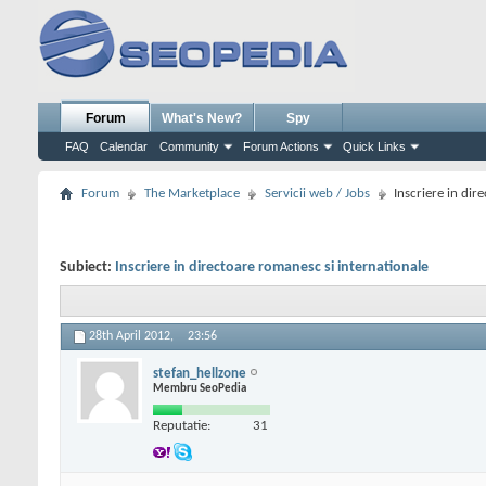
Forum
What's New?
Spy
FAQ
Calendar
Community
Forum Actions
Quick Links
Forum
The Marketplace
Servicii web / Jobs
Inscriere in dir
Subiect:
Inscriere in directoare romanesc si internationale
28th April 2012,
23:56
stefan_hellzone
Membru SeoPedia
Reputatie:
31