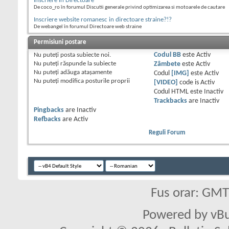
Inscriere in Directoare
De coco_ro în forumul Discutii generale privind optimizarea si motoarele de cautare
Inscriere website romanesc in directoare straine?!?
De webangel în forumul Directoare web straine
Permisiuni postare
Nu puteţi
posta subiecte noi.
Codul BB
este
Activ
Nu puteţi
răspunde la subiecte
Zâmbete
este
Activ
Nu puteţi
adăuga ataşamente
Codul
[IMG]
este
Activ
Nu puteţi
modifica posturile proprii
[VIDEO]
code is
Activ
Codul HTML este
Inactiv
Trackbacks
are
Inactiv
Pingbacks
are
Inactiv
Refbacks
are
Activ
Reguli Forum
Fus orar: GM
Powered by vBu