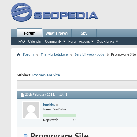
Forum
What's New?
Spy
FAQ
Calendar
Community
Forum Actions
Quick Links
Forum
The Marketplace
Servicii web / Jobs
Promovare Site
Subiect:
Promovare Site
25th February 2011,
18:41
kunkka
Junior SeoPedia
Reputatie:
0
Promovare Site