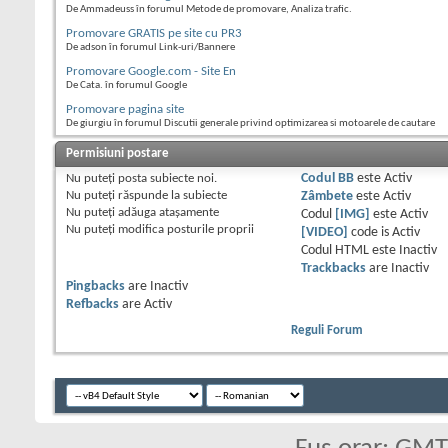
De Ammadeuss în forumul Metode de promovare, Analiza trafic.
Promovare GRATIS pe site cu PR3
De adson în forumul Link-uri/Bannere
Promovare Google.com - Site En
De Cata. în forumul Google
Promovare pagina site
De giurgiu în forumul Discutii generale privind optimizarea si motoarele de cautare
Permisiuni postare
Nu puteţi
posta subiecte noi.
Codul BB
este
Activ
Nu puteţi
răspunde la subiecte
Zâmbete
este
Activ
Nu puteţi
adăuga ataşamente
Codul
[IMG]
este
Activ
Nu puteţi
modifica posturile proprii
[VIDEO]
code is
Activ
Codul HTML este
Inactiv
Trackbacks
are
Inactiv
Pingbacks
are
Inactiv
Refbacks
are
Activ
Reguli Forum