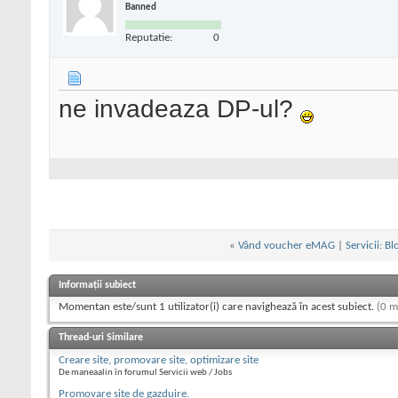
Banned
Reputatie:
0
ne invadeaza DP-ul?
«
Vând voucher eMAG
|
Servicii: B
Informații subiect
Momentan este/sunt 1 utilizator(i) care navighează în acest subiect.
(0 m
Thread-uri Similare
Creare site, promovare site, optimizare site
De maneaalin în forumul Servicii web / Jobs
Promovare site de gazduire.