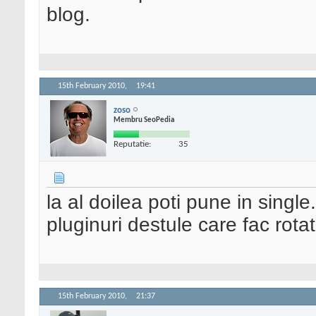
blog.
15th February 2010,
19:41
zoso
Membru SeoPedia
Reputatie:
35
la al doilea poti pune in single
pluginuri destule care fac rot
15th February 2010,
21:37