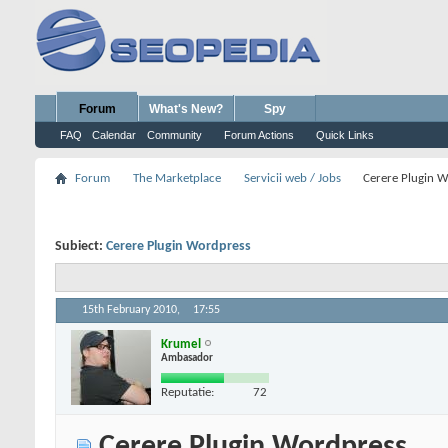
Forum
What's New?
Spy
FAQ
Calendar
Community
Forum Actions
Quick Links
Forum
The Marketplace
Servicii web / Jobs
Cerere Plugin 
Subiect:
Cerere Plugin Wordpress
15th February 2010,
17:55
Krumel
Ambasador
Reputatie:
72
Cerere Plugin Wordpress