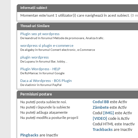
Informații subiect
Momentan este/sunt 1 utilizator(i) care navighează în acest subiect.
(0 m
Thread-uri Similare
Plugin seo pt wordpress
De leandrud în forumul Metode de promovare, Analiza trafic.
wordpress si plugin e-commerce
De aligaby în forumul Comert electronic, e-Commerce
plugin wordpress
De Lupanu în forumul Bar, lobby...
Plugin Wordpress - HELP
De RoManiac în forumul Google
Daca ai Wordpress - BOS Plugin
De vladimir în forumul PayPal
Permisiuni postare
Nu puteţi
posta subiecte noi.
Codul BB
este
Activ
Nu puteţi
răspunde la subiecte
Zâmbete
este
Activ
Nu puteţi
adăuga ataşamente
Codul
[IMG]
este
Activ
Nu puteţi
modifica posturile proprii
[VIDEO]
code is
Activ
Codul HTML este
Inactiv
Trackbacks
are
Inactiv
Pingbacks
are
Inactiv