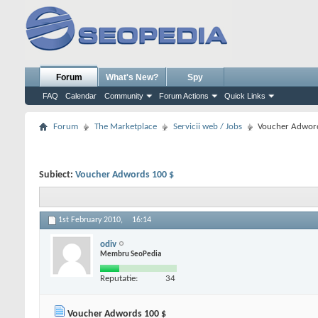
Forum
What's New?
Spy
FAQ
Calendar
Community
Forum Actions
Quick Links
Forum
The Marketplace
Servicii web / Jobs
Voucher Adwor
Subiect:
Voucher Adwords 100 $
1st February 2010,
16:14
odiv
Membru SeoPedia
Reputatie:
34
Voucher Adwords 100 $