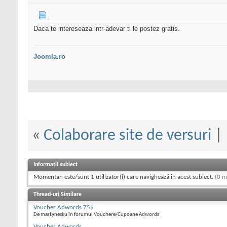
Daca te intereseaza intr-adevar ti le postez gratis.
Joomla.ro
«
Colaborare site de versuri
|
Informații subiect
Momentan este/sunt 1 utilizator(i) care navighează în acest subiect.
(0 m
Thread-uri Similare
Voucher Adwords 75$
De martynesku în forumul Vouchere/Cupoane Adwords
Voucher Adwords