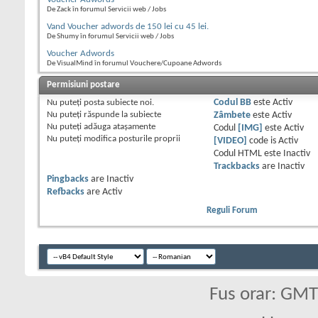
De Zack în forumul Servicii web / Jobs
Vand Voucher adwords de 150 lei cu 45 lei.
De Shumy în forumul Servicii web / Jobs
Voucher Adwords
De VisualMind în forumul Vouchere/Cupoane Adwords
Permisiuni postare
Nu puteţi
posta subiecte noi.
Codul BB
este
Activ
Nu puteţi
răspunde la subiecte
Zâmbete
este
Activ
Nu puteţi
adăuga ataşamente
Codul
[IMG]
este
Activ
Nu puteţi
modifica posturile proprii
[VIDEO]
code is
Activ
Codul HTML este
Inactiv
Trackbacks
are
Inactiv
Pingbacks
are
Inactiv
Refbacks
are
Activ
Reguli Forum
Fus orar: GM