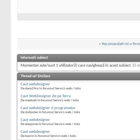
«
Recomandati-mi o firm
Informații subiect
Momentan este/sunt 1 utilizator(i) care navighează în acest subiect.
(0 m
Thread-uri Similare
Caut webdesigner
De dany24ro în forumul Servicii web / Jobs
Caut WebDesigner de pe Terra
De meetzah în forumul Servicii web / Jobs
Caut webdesigner si programator
De slobodan în forumul Servicii web / Jobs
Caut webdesigner
De alexjones în forumul Servicii web / Jobs
Caut webdesigner
De bsorin în forumul Servicii web / Jobs