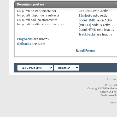
Permisiuni postare
Nu puteţi
posta subiecte noi.
Codul BB
este
Activ
Nu puteţi
răspunde la subiecte
Zâmbete
este
Activ
Nu puteţi
adăuga ataşamente
Codul
[IMG]
este
Activ
Nu puteţi
modifica posturile proprii
[VIDEO]
code is
Activ
Codul HTML este
Inactiv
Trackbacks
are
Inactiv
Pingbacks
are
Inactiv
Refbacks
are
Activ
Reguli Forum
Fus ora
Powered b
Copyright © 2026 vBulleti
Search Engine
Traducere vB
Copyr