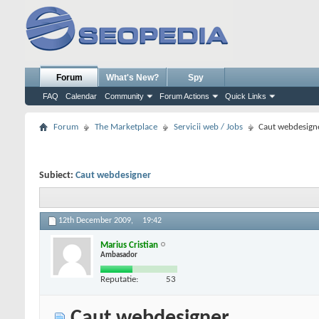
Forum
What's New?
Spy
FAQ
Calendar
Community
Forum Actions
Quick Links
Forum
The Marketplace
Servicii web / Jobs
Caut webdesign
Subiect:
Caut webdesigner
12th December 2009,
19:42
Marius Cristian
Ambasador
Reputatie:
53
Caut webdesigner