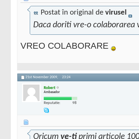
Postat în original de
virusel
Daca doriti vre-o colaborarea 
VREO COLABORARE
21st November 2009,
23:24
Robert
Ambasador
Reputatie:
98
Oricum
ve-ti
primi articole 10