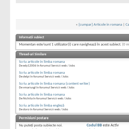
«
[cumpar] Articole in romana
|
Ca
Informații subiect
Momentan este/sunt 1 utilizator(i) care navighează în acest subiect.
(0 m
Thread-uri Similare
Scriu articole in limba romana
De edy12006 în forumul Servicii web / Jobs
Scriu articole in limba romana
De delpi în forumul Servicii web / Jobs
Scriu articole in limba romana (content writer)
De vmariusgl în forumul Servicii web / Jobs
Scriu articole in limba romana
De Nichita în forumul Servicii web / Jobs
Scriu articole în limba engleză
De doro în forumul Servicii web / Jobs
Permisiuni postare
Nu puteţi
posta subiecte noi.
Codul BB
este
Activ