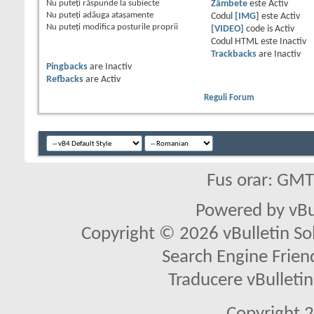
Nu puteţi
răspunde la subiecte
Zâmbete
este
Activ
Nu puteţi
adăuga ataşamente
Codul
[IMG]
este
Activ
Nu puteţi
modifica posturile proprii
[VIDEO]
code is
Activ
Codul HTML este
Inactiv
Trackbacks
are
Inactiv
Pingbacks
are
Inactiv
Refbacks
are
Activ
Reguli Forum
Fus orar: GM
Powered by vBu
Copyright © 2026 vBulletin Solu
Search Engine Frien
Traducere vBullet