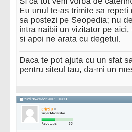
Si ca tot veni vorba de caterin
Eu unul te-as trimite sa repeti
sa postezi pe Seopedia; nu de 
intra naibii un vizitator pe aici,
si apoi ne arata cu degetul.
Daca te pot ajuta cu un sfat s
pentru siteul tau, da-mi un me
23rd November 2009,
03:11
Cristi U
Super Moderator
Reputatie:
53