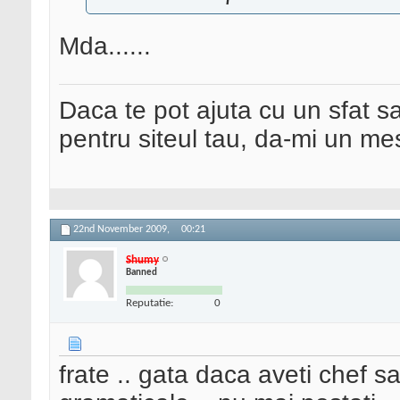
Mda......
Daca te pot ajuta cu un sfat s
pentru siteul tau, da-mi un me
22nd November 2009,
00:21
Shumy
Banned
Reputatie:
0
frate .. gata daca aveti chef sa