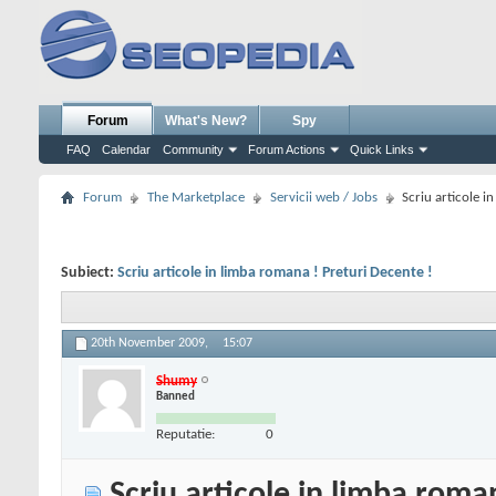
Forum
What's New?
Spy
FAQ
Calendar
Community
Forum Actions
Quick Links
Forum
The Marketplace
Servicii web / Jobs
Scriu articole i
Subiect:
Scriu articole in limba romana ! Preturi Decente !
20th November 2009,
15:07
Shumy
Banned
Reputatie:
0
Scriu articole in limba roma