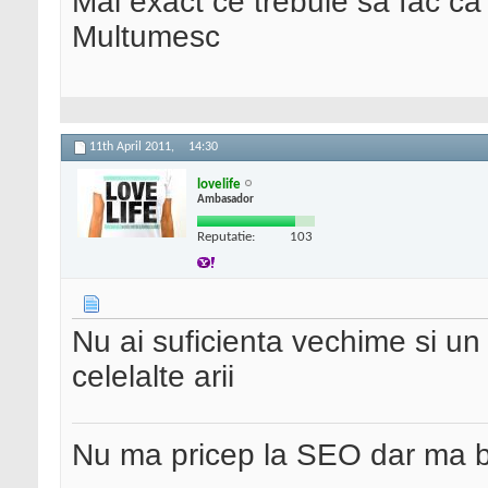
Mai exact ce trebuie sa fac ca
Multumesc
11th April 2011,
14:30
lovelife
Ambasador
Reputatie:
103
Nu ai suficienta vechime si un
celelalte arii
Nu ma pricep la SEO dar ma 