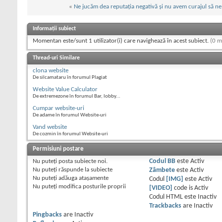
«
Ne jucăm dea reputația negativă și nu avem curajul să ne
Informații subiect
Momentan este/sunt 1 utilizator(i) care navighează în acest subiect.
(0 m
Thread-uri Similare
clona website
De silcamataru în forumul Plagiat
Website Value Calculator
De extremezone în forumul Bar, lobby...
Cumpar website-uri
De adame în forumul Website-uri
Vand website
De cozmin în forumul Website-uri
Permisiuni postare
Nu puteţi
posta subiecte noi.
Codul BB
este
Activ
Nu puteţi
răspunde la subiecte
Zâmbete
este
Activ
Nu puteţi
adăuga ataşamente
Codul
[IMG]
este
Activ
Nu puteţi
modifica posturile proprii
[VIDEO]
code is
Activ
Codul HTML este
Inactiv
Trackbacks
are
Inactiv
Pingbacks
are
Inactiv