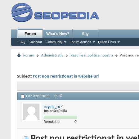
Forum
What's New?
Spy
FAQ
Calendar
Community
Forum Actions
Quick Links
Forum
Administrativ
Regulile si politica noastra
Post nou res
Subiect:
Post nou restrictionat in website-uri
11th April 2011,
13:56
regele_ro
Junior SeoPedia
Reputatie:
0
Post nou restrictionat in we