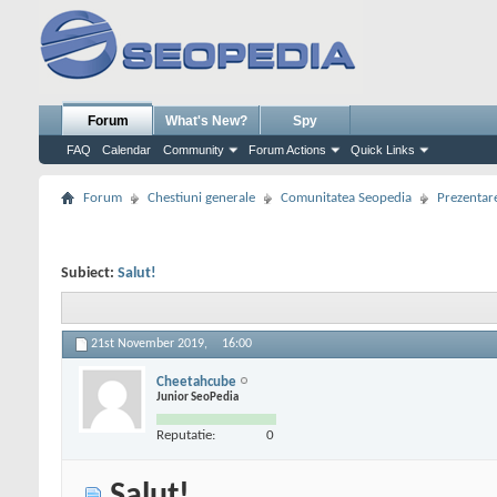
Forum
What's New?
Spy
FAQ
Calendar
Community
Forum Actions
Quick Links
Forum
Chestiuni generale
Comunitatea Seopedia
Prezentare
Subiect:
Salut!
21st November 2019,
16:00
Cheetahcube
Junior SeoPedia
Reputatie:
0
Salut!