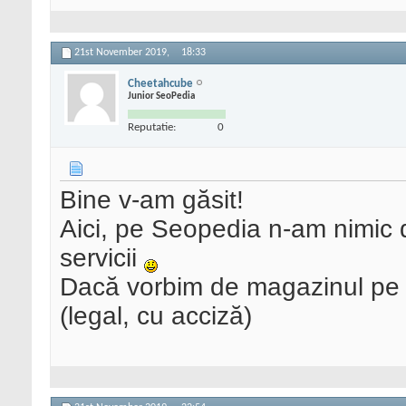
21st November 2019,
18:33
Cheetahcube
Junior SeoPedia
Reputatie:
0
Bine v-am găsit!
Aici, pe Seopedia n-am nimic
servicii
Dacă vorbim de magazinul pe c
(legal, cu acciză)