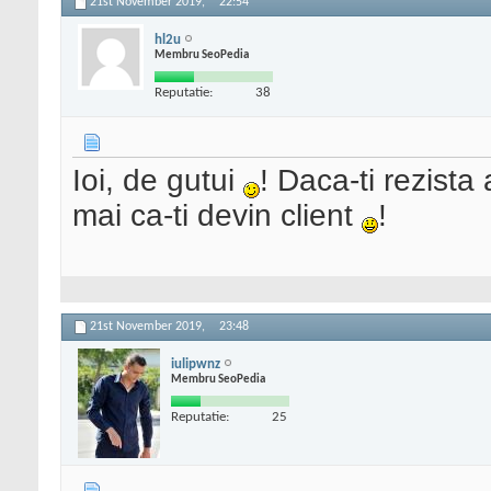
21st November 2019,
22:54
hl2u
Membru SeoPedia
Reputatie:
38
Ioi, de gutui
! Daca-ti rezista
mai ca-ti devin client
!
21st November 2019,
23:48
iulipwnz
Membru SeoPedia
Reputatie:
25