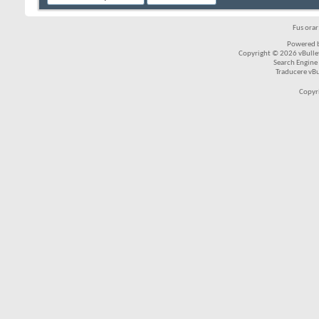
Fus ora
Powered b
Copyright © 2026 vBulleti
Search Engine
Traducere vB
Copyr