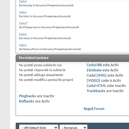
Salut
De bloody în forumul Prezentare forumisti
Salut
De 2dor în forumul Prezentare forumisti
Salut!
De MrSparrow în forumul Prezentare forumisti
Salut,
De remy în forumul Prezentare forumisti
Salut
De StancuFlorin în forumul Prezentare forumisti
Permisiuni postare
Nu puteţi
posta subiecte noi.
Codul BB
este
Activ
Nu puteţi
răspunde la subiecte
Zâmbete
este
Activ
Nu puteţi
adăuga ataşamente
Codul
[IMG]
este
Activ
Nu puteţi
modifica posturile proprii
[VIDEO]
code is
Activ
Codul HTML este
Inactiv
Trackbacks
are
Inactiv
Pingbacks
are
Inactiv
Refbacks
are
Activ
Reguli Forum