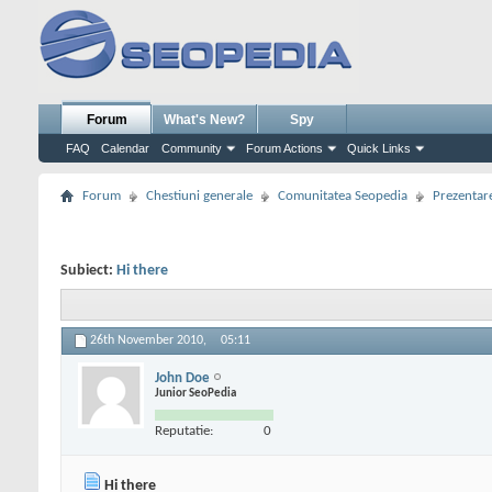
Forum
What's New?
Spy
FAQ
Calendar
Community
Forum Actions
Quick Links
Forum
Chestiuni generale
Comunitatea Seopedia
Prezentare
Subiect:
Hi there
26th November 2010,
05:11
John Doe
Junior SeoPedia
Reputatie:
0
Hi there