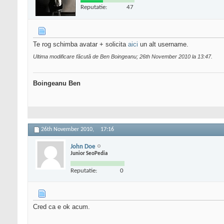
Reputatie:
47
Te rog schimba avatar + solicita
aici
un alt username.
Ultima modificare făcută de Ben Boingeanu; 26th November 2010 la
13:47
.
Boingeanu Ben
26th November 2010,
17:16
John Doe
Junior SeoPedia
Reputatie:
0
Cred ca e ok acum.