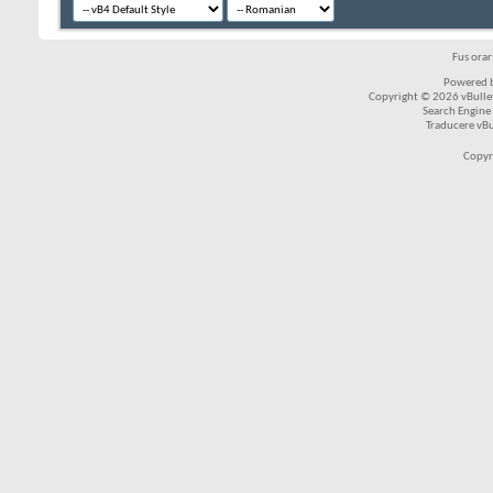
Fus ora
Powered b
Copyright © 2026 vBulleti
Search Engine
Traducere vB
Copyr