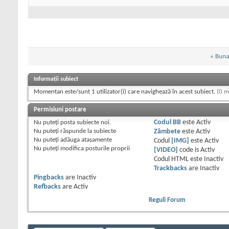
«
Buna
Informații subiect
Momentan este/sunt 1 utilizator(i) care navighează în acest subiect.
(0 m
Permisiuni postare
Nu puteţi
posta subiecte noi.
Codul BB
este
Activ
Nu puteţi
răspunde la subiecte
Zâmbete
este
Activ
Nu puteţi
adăuga ataşamente
Codul
[IMG]
este
Activ
Nu puteţi
modifica posturile proprii
[VIDEO]
code is
Activ
Codul HTML este
Inactiv
Trackbacks
are
Inactiv
Pingbacks
are
Inactiv
Refbacks
are
Activ
Reguli Forum