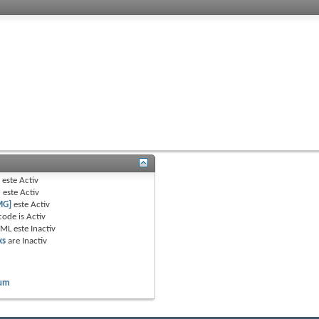
B
este
Activ
e
este
Activ
MG]
este
Activ
code is
Activ
TML este
Inactiv
ks
are
Inactiv
rum