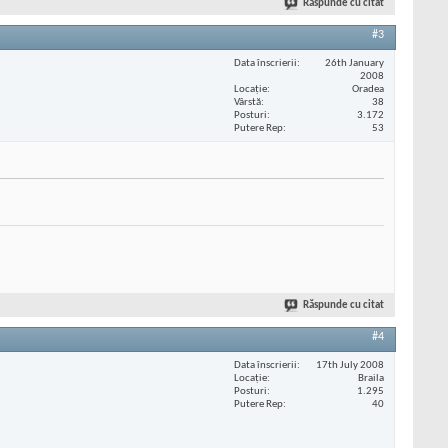
Răspunde cu citat
#3
Data înscrierii
26th January
2008
Locaţie
Oradea
Vârstă
38
Posturi
3.172
Putere Rep
53
Răspunde cu citat
#4
Data înscrierii
17th July 2008
Locaţie
Braila
Posturi
1.295
Putere Rep
40