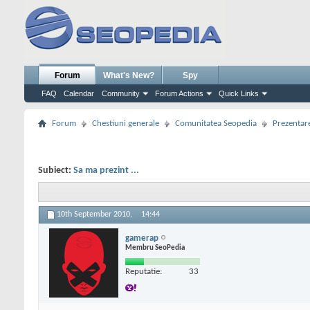
Forum
What's New?
Spy
FAQ
Calendar
Community
Forum Actions
Quick Links
Forum
Chestiuni generale
Comunitatea Seopedia
Prezentare
Subiect:
Sa ma prezint ...
10th September 2010,
14:44
gamerap
Membru SeoPedia
Reputatie:
33