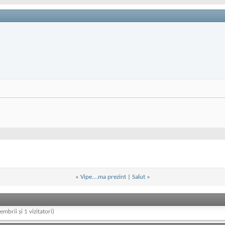
«
Vipe....ma prezint
|
Salut
»
embrii și 1 vizitatori)