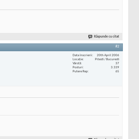
Răspunde cu citat
#2
Data înscrierii
20th April 2006
Locaţie
Pitesti / Bucuresti
Vârstă
37
Posturi
3.339
Putere Rep
65