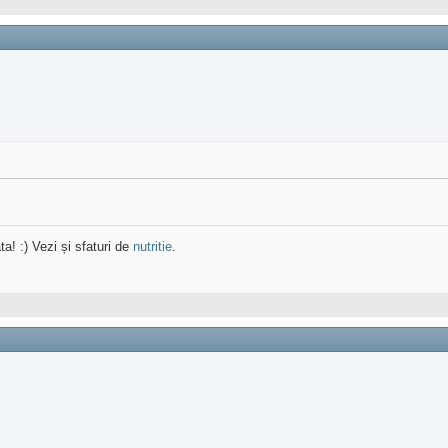
ta! :) Vezi și sfaturi de
nutritie
.