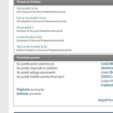
Thread-uri Similare
Ma prezint si eu
De crissuca în forumul Prezentare forumisti
hai sa ma prezint si eu
De nikiplesa în forumul Prezentare forumisti
Ma prezint :)
De Ionut în forumul Prezentare forumisti
Sa Ma Prezint Si Eu
De jeremy în forumul Prezentare forumisti
Hai Ca Ma Prezint Si Eu
De Emil Chelariu în forumul Prezentare forumisti
Permisiuni postare
Nu puteţi
posta subiecte noi.
Codul B
Nu puteţi
răspunde la subiecte
Zâmbet
Nu puteţi
adăuga ataşamente
Codul
[I
Nu puteţi
modifica posturile proprii
[VIDEO]
Codul H
Trackbac
Pingbacks
are
Inactiv
Refbacks
are
Activ
Reguli Fo