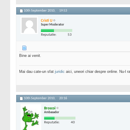
10th September 2010,
19:53
Cristi U
Super Moderator
Reputatie:
53
Bine ai venit.
Mai dau cate-un sfat
juridic
aici, uneori chiar despre online. Nu-l ra
10th September 2010,
20:16
Broscoi
Ambasador
Reputatie:
40