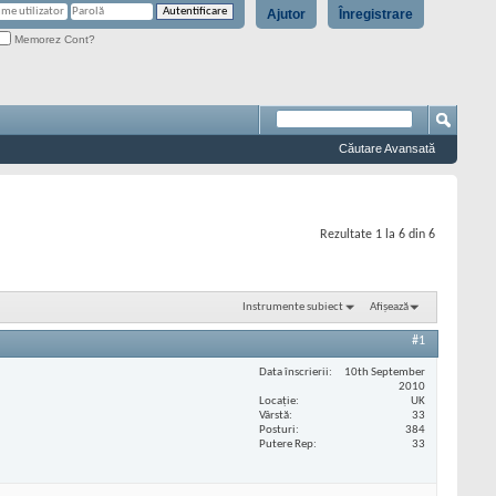
Ajutor
Înregistrare
Memorez Cont?
Căutare Avansată
Rezultate 1 la 6 din 6
Instrumente subiect
Afișează
#1
Data înscrierii
10th September
2010
Locaţie
UK
Vârstă
33
Posturi
384
Putere Rep
33