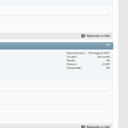
Răspunde cu citat
#5
Data înscrierii
7th August 2007
Locaţie
Bucuresti
Vârstă
48
Posturi
4.029
Putere Rep
98
Răspunde cu citat