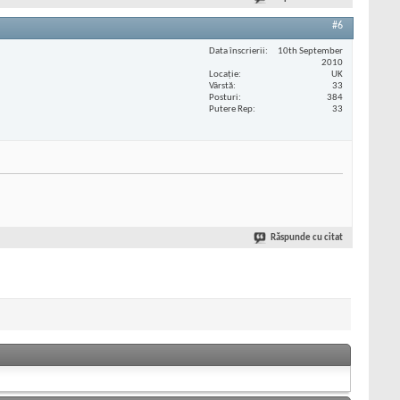
#6
Data înscrierii
10th September
2010
Locaţie
UK
Vârstă
33
Posturi
384
Putere Rep
33
Răspunde cu citat