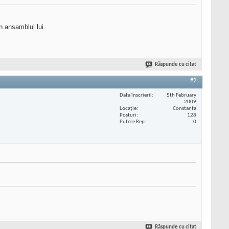
n ansamblul lui.
Răspunde cu citat
#2
Data înscrierii
5th February
2009
Locaţie
Constanta
Posturi
128
Putere Rep
0
Răspunde cu citat