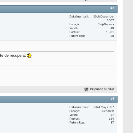
#3
Data înscrierii
30th December
2007
Locaţie
Cluj-Napoca
Vârstă
40
Posturi
1.581
Putere Rep
38
lte de recuperat
Răspunde cu citat
#4
Data înscrierii
23rd May 2007
Locaţie
Bucharest
Vârstă
37
Posturi
654
Putere Rep
37