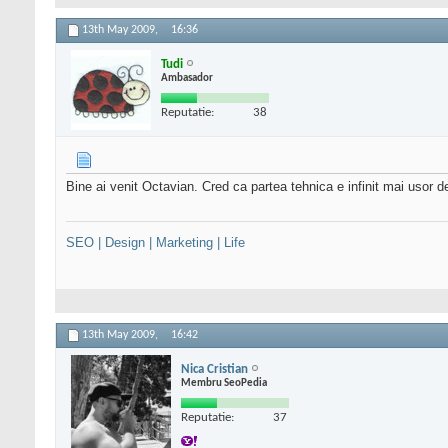
13th May 2009,
16:36
Tudi
Ambasador
Reputatie:
38
Bine ai venit Octavian. Cred ca partea tehnica e infinit mai usor d
SEO | Design | Marketing | Life
13th May 2009,
16:42
Nica Cristian
Membru SeoPedia
Reputatie:
37