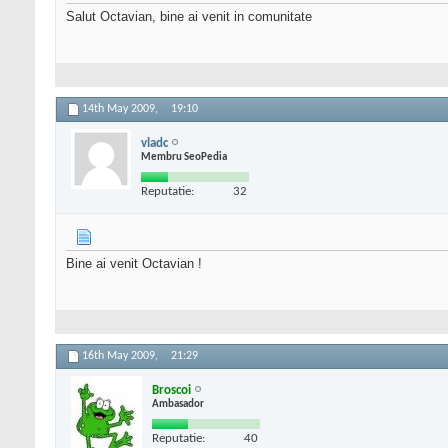
Salut Octavian, bine ai venit in comunitate
14th May 2009,
19:10
vladc
Membru SeoPedia
Reputatie:
32
Bine ai venit Octavian !
16th May 2009,
21:29
Broscoi
Ambasador
Reputatie:
40