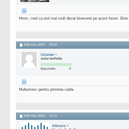
Hmm, cred ca esti mai mult decat binevenit pe acest forum. Bine a
14th May 2009,
09:32
Octavian
Junior SeoPedia
Reputatie:
0
Multumesc pentru primirea calda.
14th May 2009,
11:11
inSecure