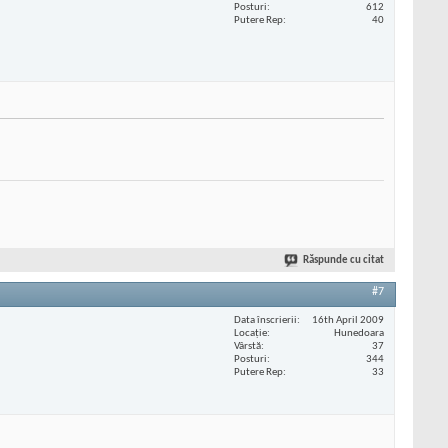
Posturi
612
Putere Rep
40
Răspunde cu citat
#7
Data înscrierii
16th April 2009
Locaţie
Hunedoara
Vârstă
37
Posturi
344
Putere Rep
33