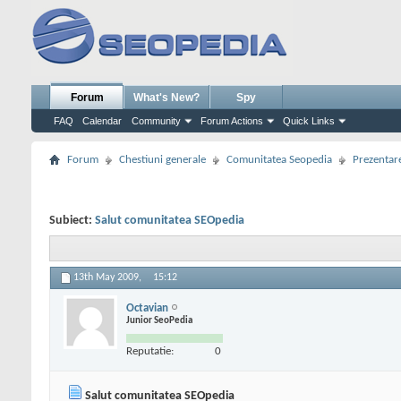
Forum
What's New?
Spy
FAQ
Calendar
Community
Forum Actions
Quick Links
Forum
Chestiuni generale
Comunitatea Seopedia
Prezentare
Subiect:
Salut comunitatea SEOpedia
13th May 2009,
15:12
Octavian
Junior SeoPedia
Reputatie:
0
Salut comunitatea SEOpedia