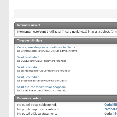
Informații subiect
Momentan este/sunt 1 utilizator(i) care navighează în acest subiect.
(0 m
Thread-uri Similare
Ce se spune despre comunitatea SeoPedia
De Cristian Mezei în forumul Discutii administrative
Salut SeoPedia !
De CODEX în forumul Prezentare forumisti
Salut Seopedia!!!
De ghinionist în forumul Prezentare forumisti
Salut SeoPedia !
De Broscoi în forumul Prezentare forumisti
Salut tuturor forumistilor Seopedia
De Calin13 în forumul Prezentare forumisti
Permisiuni postare
Nu puteţi
posta subiecte noi.
Codul B
Nu puteţi
răspunde la subiecte
Zâmbet
Nu puteţi
adăuga ataşamente
Codul
[I