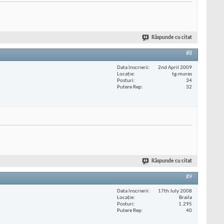
Răspunde cu citat
#8
Data înscrierii
2nd April 2009
Locaţie
tg-mures
Posturi
34
Putere Rep
32
Răspunde cu citat
#9
Data înscrierii
17th July 2008
Locaţie
Braila
Posturi
1.295
Putere Rep
40