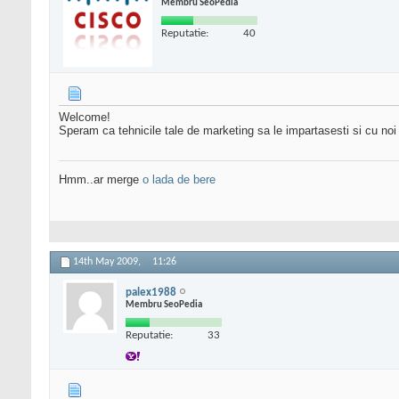
Membru SeoPedia
Reputatie:
40
Welcome!
Speram ca tehnicile tale de marketing sa le impartasesti si cu no
Hmm..ar merge
o lada de bere
14th May 2009,
11:26
palex1988
Membru SeoPedia
Reputatie:
33