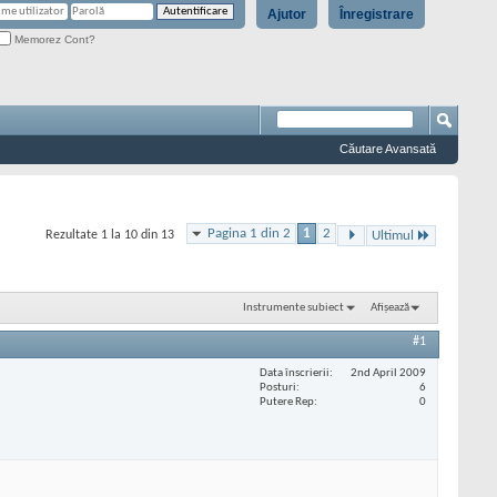
Ajutor
Înregistrare
Memorez Cont?
Căutare Avansată
Pagina 1 din 2
1
2
Rezultate 1 la 10 din 13
Ultimul
Instrumente subiect
Afișează
#1
Data înscrierii
2nd April 2009
Posturi
6
Putere Rep
0