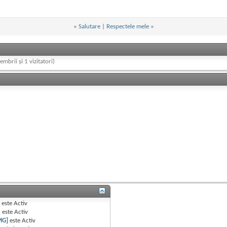
«
Salutare
|
Respectele mele
»
embrii și 1 vizitatori)
B
este
Activ
e
este
Activ
MG]
este
Activ