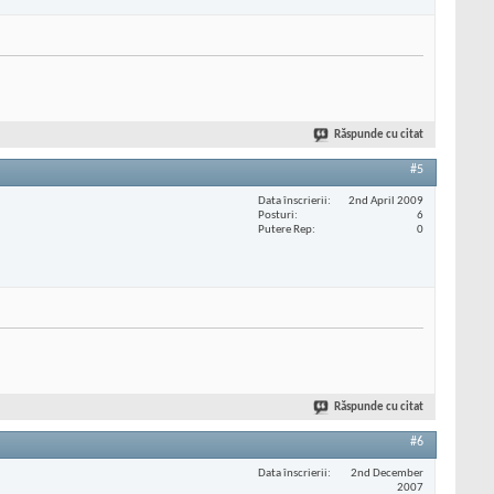
Răspunde cu citat
#5
Data înscrierii
2nd April 2009
Posturi
6
Putere Rep
0
Răspunde cu citat
#6
Data înscrierii
2nd December
2007