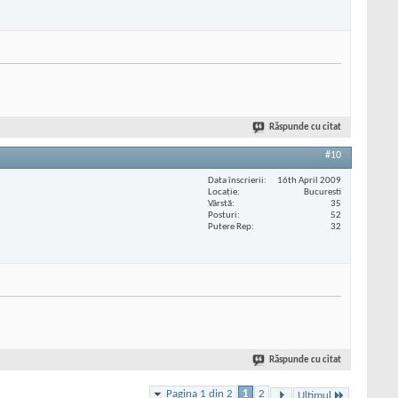
Răspunde cu citat
#10
Data înscrierii
16th April 2009
Locaţie
Bucuresti
Vârstă
35
Posturi
52
Putere Rep
32
Răspunde cu citat
Pagina 1 din 2
1
2
Ultimul