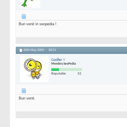
Bun venit in seopedia !
20th May 2009,
20:51
Cucifer
Membru SeoPedia
Reputatie:
32
Bun venit.