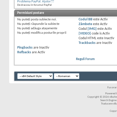
Problema PayPal. Ajutor!!!
De dracosu în forumul PayPal
Permisiuni postare
Nu puteţi
posta subiecte noi.
Codul BB
este
Activ
Nu puteţi
răspunde la subiecte
Zâmbete
este
Activ
Nu puteţi
adăuga ataşamente
Codul
[IMG]
este
Activ
Nu puteţi
modifica posturile proprii
[VIDEO]
code is
Activ
Codul HTML este
Inactiv
Trackbacks
are
Inactiv
Pingbacks
are
Inactiv
Refbacks
are
Activ
Reguli Forum
Fus ora
Powered b
Copyright © 2026 vBulleti
Search Engine
Traducere vB
Copyr