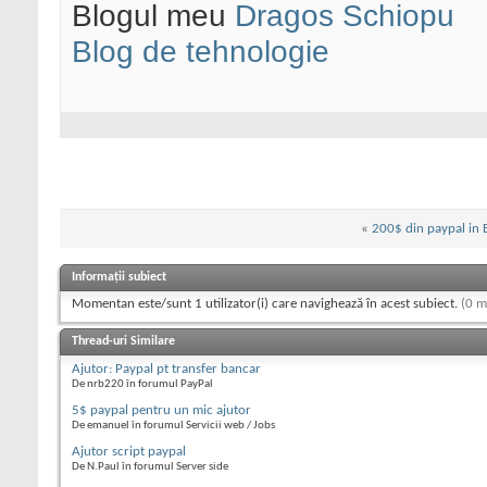
Blogul meu
Dragos Schiopu
Blog de tehnologie
«
200$ din paypal in 
Informații subiect
Momentan este/sunt 1 utilizator(i) care navighează în acest subiect.
(0 m
Thread-uri Similare
Ajutor: Paypal pt transfer bancar
De nrb220 în forumul PayPal
5$ paypal pentru un mic ajutor
De emanuel în forumul Servicii web / Jobs
Ajutor script paypal
De N.Paul în forumul Server side