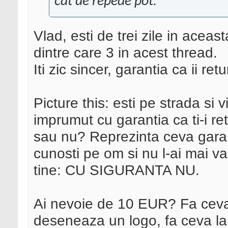
cat de repede pot.
Vlad, esti de trei zile in aceas
dintre care 3 in acest thread.
Iti zic sincer, garantia ca ii re
Picture this: esti pe strada si 
imprumut cu garantia ca ti-i re
sau nu? Reprezinta ceva garanti
cunosti pe om si nu l-ai mai v
tine: CU SIGURANTA NU.
Ai nevoie de 10 EUR? Fa ceva p
deseneaza un logo, fa ceva la 