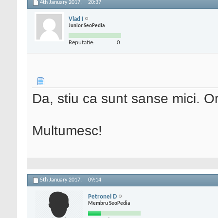
4th January 2017,
20:37
Vlad I
Junior SeoPedia
Reputatie:
0
Da, stiu ca sunt sanse mici. O
Multumesc!
5th January 2017,
09:14
Petronel D
Membru SeoPedia