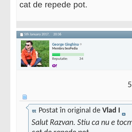
cat de repede pot.
5th January 2017,
20:36
George Ginghina
Membru SeoPedia
Reputatie:
34
5
Postat în original de
Vlad I
Salut Razvan. Stiu ca nu e tocm