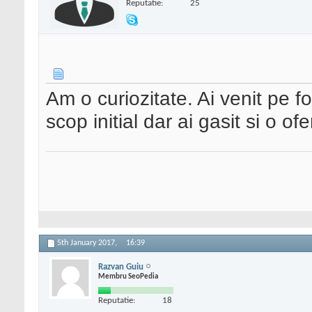
Reputatie:
25
Am o curiozitate. Ai venit pe f
scop initial dar ai gasit si o of
5th January 2017,
16:39
Razvan Guiu
Membru SeoPedia
Reputatie:
18