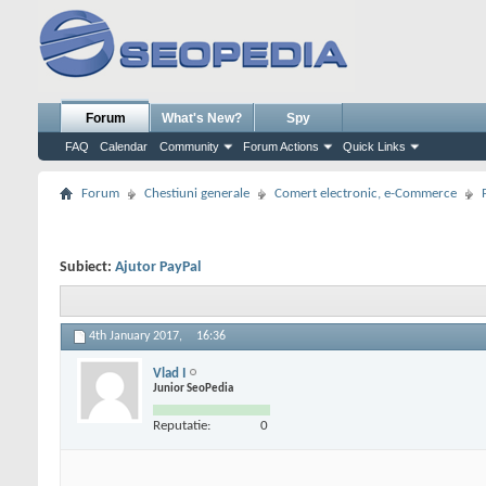
Forum
What's New?
Spy
FAQ
Calendar
Community
Forum Actions
Quick Links
Forum
Chestiuni generale
Comert electronic, e-Commerce
Subiect:
Ajutor PayPal
4th January 2017,
16:36
Vlad I
Junior SeoPedia
Reputatie:
0