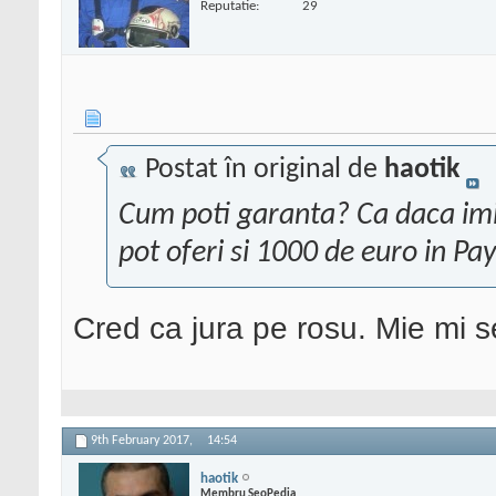
Reputatie:
29
Postat în original de
haotik
Cum poti garanta? Ca daca imi o
pot oferi si 1000 de euro in Pay
Cred ca jura pe rosu. Mie mi se
9th February 2017,
14:54
haotik
Membru SeoPedia