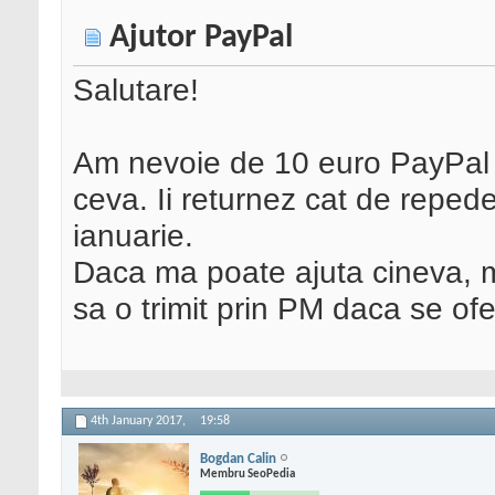
Ajutor PayPal
Salutare!
Am nevoie de 10 euro PayPal c
ceva. Ii returnez cat de reped
ianuarie.
Daca ma poate ajuta cineva, 
sa o trimit prin PM daca se of
4th January 2017,
19:58
Bogdan Calin
Membru SeoPedia