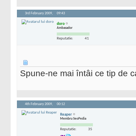
3rd February 2009,
09:43
doro
Ambasador
Reputatie:
41
Spune-ne mai întâi ce tip de ca
4th February 2009,
00:12
Reaper
Membru SeoPedia
Reputatie:
35