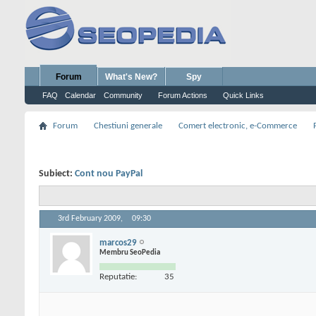
Forum
What's New?
Spy
FAQ
Calendar
Community
Forum Actions
Quick Links
Forum
Chestiuni generale
Comert electronic, e-Commerce
Subiect:
Cont nou PayPal
3rd February 2009,
09:30
marcos29
Membru SeoPedia
Reputatie:
35