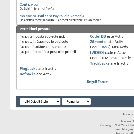
Cont paypal
De Spiri în forumul PayPal
Accesarea unui cont PayPal din Romania
De Cristian Mezei în forumul Comert electronic, e-Commerce
Permisiuni postare
Nu puteţi
posta subiecte noi.
Codul BB
este
Activ
Nu puteţi
răspunde la subiecte
Zâmbete
este
Activ
Nu puteţi
adăuga ataşamente
Codul
[IMG]
este
Activ
Nu puteţi
modifica posturile proprii
[VIDEO]
code is
Activ
Codul HTML este
Inactiv
Trackbacks
are
Inactiv
Pingbacks
are
Inactiv
Refbacks
are
Activ
Reguli Forum
Fus ora
Powered b
Copyright © 2026 vBulleti
Search Engine
Traducere vB