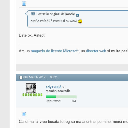
Postat în original de
koobie
Mai e valabil? Vreau si eu unul
Este ok. Astept
Am un
magazin de licente Microsoft
, un
director web
si multa pas
8th March 2017,
08:21
edy12006
Membru SeoPedia
Reputatie:
43
Cand mai ai vreo bucata te rog sa ma anunti si pe mine, mersi mu