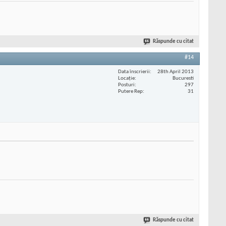
Răspunde cu citat
#14
Data înscrierii
28th April 2013
Locaţie
Bucuresti
Posturi
297
Putere Rep
31
Răspunde cu citat