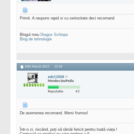
Primit. A raspuns rapid si cu seriozitate deci recomand.
Blogul meu
Dragos Schiopu
Blog de tehnologie
10th March 2017,
13:10
edy12006
Membru SeoPedia
Reputatie:
43
De asemenea recomand. Mersi frumos!
Într-o zi, riscând, poți să rămâi fericit pentru toată viața !
Contează ce produci nu cine pretinzi a fi.