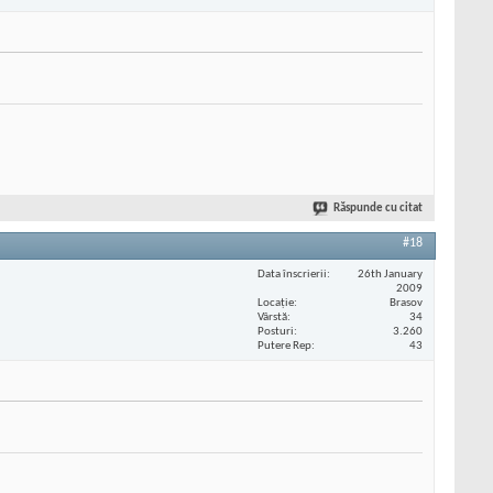
Răspunde cu citat
#18
Data înscrierii
26th January
2009
Locaţie
Brasov
Vârstă
34
Posturi
3.260
Putere Rep
43