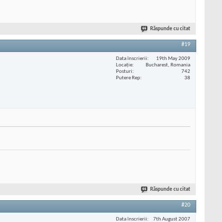
Răspunde cu citat
#19
Data înscrierii
19th May 2009
Locaţie
Bucharest, Romania
Posturi
742
Putere Rep
38
Răspunde cu citat
#20
Data înscrierii
7th August 2007