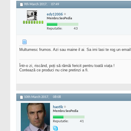
9th March 2017,
07:49
edy12006
Membru SeoPedia
Reputatie:
43
Multumesc frumos. Azi sau maine il ai. Sa imi lasi te rog un emai
Într-o zi, riscând, poți să rămâi fericit pentru toată viața !
Contează ce produci nu cine pretinzi a fi.
10th March 2017,
08:08
haotik
Membru SeoPedia
Reputatie:
41