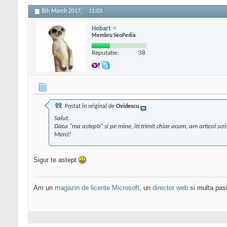
8th March 2017,
11:03
Hobart
Membru SeoPedia
Reputatie:
38
Postat în original de
Ovidescu
Salut,
Daca "ma astepti" si pe mine, iti trimit chiar acum, am articol scri
Merci!
Sigur te astept
Am un
magazin de licente Microsoft
, un
director web
si multa pas