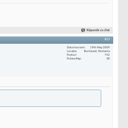
Răspunde cu citat
#13
Data înscrierii
19th May 2009
Locaţie
Bucharest, Romania
Posturi
742
Putere Rep
38