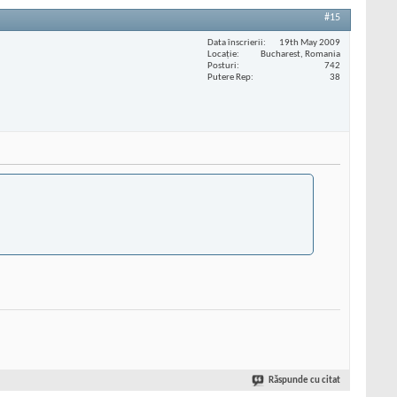
#15
Data înscrierii
19th May 2009
Locaţie
Bucharest, Romania
Posturi
742
Putere Rep
38
Răspunde cu citat