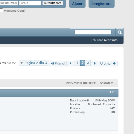
Ajutor
Înregistrare
Memorez Cont?
Căutare Avansată
Pagina 2 din 3
1
2
3
a 20 din 22
Primul
Ultimul
Instrumente subiect
Afișează
#11
Data înscrierii
19th May 2009
Locaţie
Bucharest, Romania
Posturi
742
Putere Rep
38