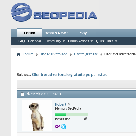
Forum
What's New?
Spy
FAQ
Calendar
Community
Forum Actions
Quick Links
Forum
The Marketplace
Oferte gratuite
Ofer trei advertoria
Subiect:
Ofer trei advertoriale gratuite pe pcfirst.ro
7th March 2017,
16:51
Hobart
Membru SeoPedia
Reputatie:
38