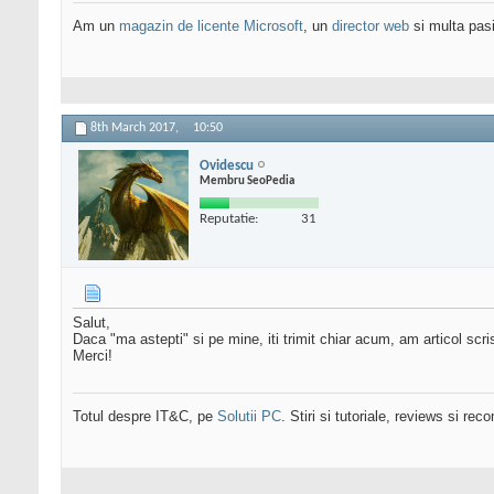
Am un
magazin de licente Microsoft
, un
director web
si multa pas
8th March 2017,
10:50
Ovidescu
Membru SeoPedia
Reputatie:
31
Salut,
Daca "ma astepti" si pe mine, iti trimit chiar acum, am articol scri
Merci!
Totul despre IT&C, pe
Solutii PC
. Stiri si tutoriale, reviews si r