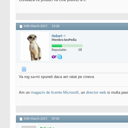
14th March 2017,
23:26
Hobart
Membru SeoPedia
Reputatie:
38
Va rog sa-mi spuneti daca am ratat pe cineva
Am un
magazin de licente Microsoft
, un
director web
si multa pas
15th March 2017,
07:01