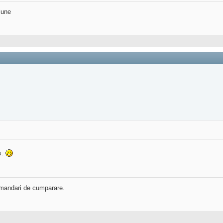
iune
s.
ecomandari de cumparare.