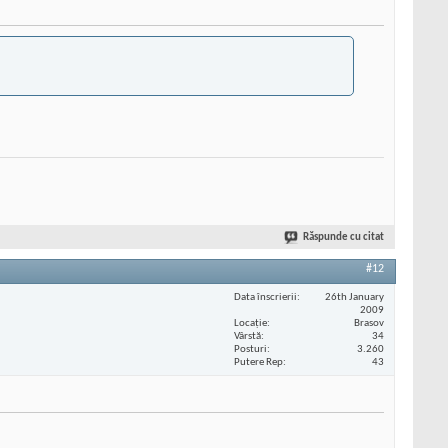
Răspunde cu citat
#12
Data înscrierii
26th January
2009
Locaţie
Brasov
Vârstă
34
Posturi
3.260
Putere Rep
43