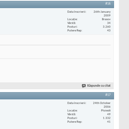
#16
Data înscrierii
26th January
2009
Locaţie
Brasov
Vârstă
34
Posturi
3.260
Putere Rep
43
Răspunde cu citat
#17
Data înscrierii
24th October
2006
Locaţie
Ploiesti
Vârstă
49
Posturi
1.332
Putere Rep
41