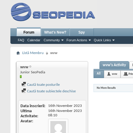
Forum
What's New?
Spy
FAQ
Calendar
Community
Forum Actions
Quick Links
Listă Membru
wvw
wvw's Activity
wvw
Junior SeoPedia
All
wvw
Prie
Caută toate posturile
No More Results
Caută toate subiectele deschise
Data înscrierii
16th November 2023
Ultima
16th November 2023
08:10
Activitate
Avatar