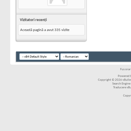
Vizitatori recenţi
Această pagină a avut
335
vizite
Fus ora
Powered b
Copyright © 2026 vBulleti
Search Engine
Traducere vB
Copyr