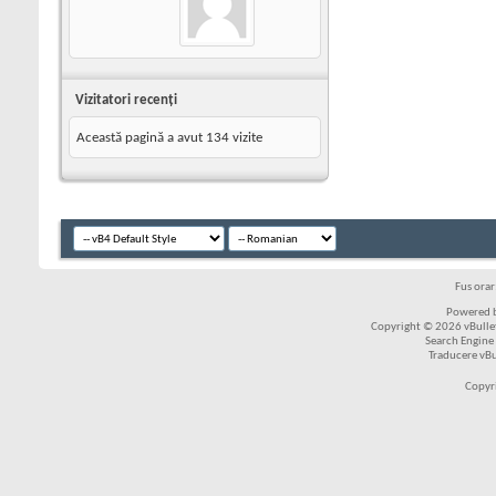
Vizitatori recenţi
Această pagină a avut
134
vizite
Fus ora
Powered b
Copyright © 2026 vBulleti
Search Engine
Traducere vB
Copyr