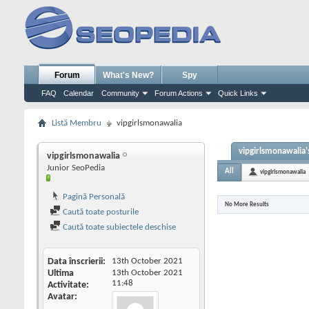
Forum
What's New?
Spy
FAQ
Calendar
Community
Forum Actions
Quick Links
Listă Membru
vipgirlsmonawalia
vipgirlsmonawalia's
vipgirlsmonawalia
Junior SeoPedia
All
vipgirlsmonawalia
Pagină Personală
No More Results
Caută toate posturile
Caută toate subiectele deschise
Data înscrierii
13th October 2021
Ultima
13th October 2021
11:48
Activitate
Avatar