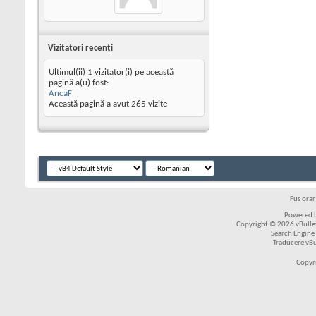
Vizitatori recenţi
Ultimul(ii) 1 vizitator(i) pe această
pagină a(u) fost:
AncaF
Această pagină a avut
265
vizite
Fus ora
Powered b
Copyright © 2026 vBulleti
Search Engine
Traducere vB
Copyr