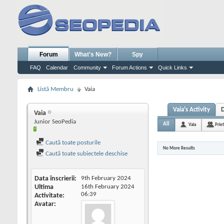
Forum
What's New?
Spy
FAQ
Calendar
Community
Forum Actions
Quick Links
Listă Membru
Vaia
Vaia's Activity
Vaia
Junior SeoPedia
All
Vaia
Prie
Caută toate posturile
No More Results
Caută toate subiectele deschise
Data înscrierii
9th February 2024
Ultima
16th February 2024
06:39
Activitate
Avatar