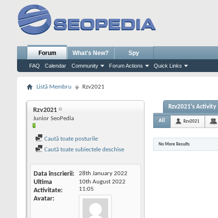
Forum
What's New?
Spy
FAQ
Calendar
Community
Forum Actions
Quick Links
Listă Membru
Rzv2021
Rzv2021's Activity
Rzv2021
Junior SeoPedia
All
Rzv2021
Caută toate posturile
No More Results
Caută toate subiectele deschise
Data înscrierii
28th January 2022
Ultima
10th August 2022
11:05
Activitate
Avatar