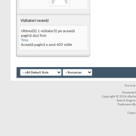
Vizitatori recenţi
Ultimul(ii) 1 vizitator(i) pe această
pagină a(u) fost:
Tims
Această pagină a avut
403
vizite
Fus ora
Powered b
Copyright © 2026 vBulleti
Search Engine
Traducere vB
Copyr