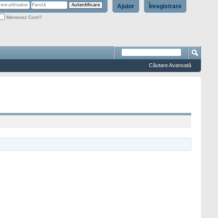
Ajutor
Înregistrare
Memorez Cont?
Căutare Avansată