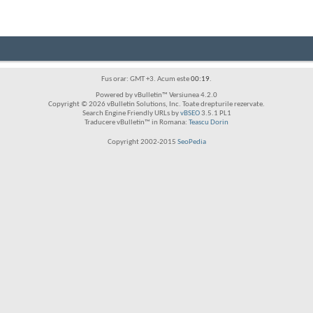
Fus orar: GMT +3. Acum este
00:19
.
Powered by vBulletin™ Versiunea 4.2.0
Copyright © 2026 vBulletin Solutions, Inc. Toate drepturile rezervate.
Search Engine Friendly URLs by
vBSEO
3.5.1 PL1
Traducere vBulletin™ in Romana:
Teascu Dorin
Copyright 2002-2015
SeoPedia