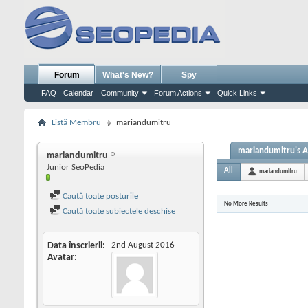
Forum
What's New?
Spy
FAQ
Calendar
Community
Forum Actions
Quick Links
Listă Membru
mariandumitru
mariandumitru's Ac
mariandumitru
Junior SeoPedia
All
mariandumitru
Caută toate posturile
No More Results
Caută toate subiectele deschise
Data înscrierii
2nd August 2016
Avatar