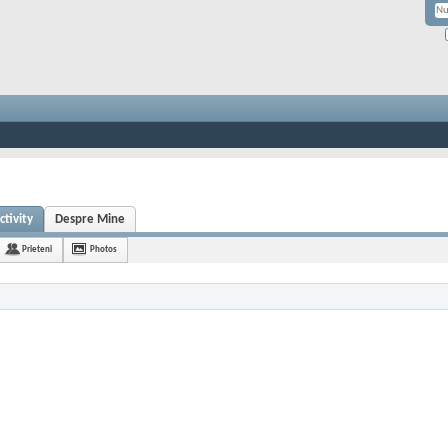
tivity
Despre Mine
Prieteni
Photos