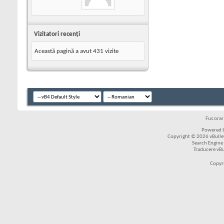
Vizitatori recenţi
Această pagină a avut
431
vizite
Fus ora
Powered b
Copyright © 2026 vBulleti
Search Engine
Traducere vB
Copyr