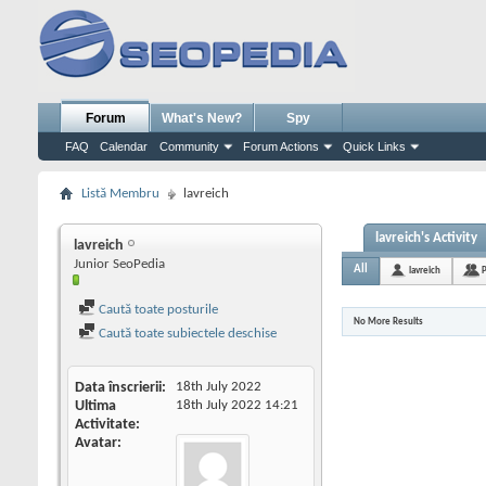
Forum
What's New?
Spy
FAQ
Calendar
Community
Forum Actions
Quick Links
Listă Membru
lavreich
lavreich's Activity
lavreich
Junior SeoPedia
All
lavreich
P
Caută toate posturile
No More Results
Caută toate subiectele deschise
Data înscrierii
18th July 2022
Ultima
18th July 2022
14:21
Activitate
Avatar