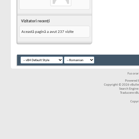
Vizitatori recenţi
Această pagină a avut
237
vizite
Fus ora
Powered b
Copyright © 2026 vBulleti
Search Engine
Traducere vB
Copyr