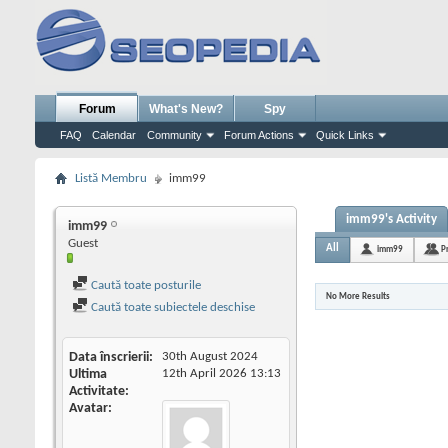
Forum
What's New?
Spy
FAQ
Calendar
Community
Forum Actions
Quick Links
Listă Membru
imm99
imm99's Activity
imm99
Guest
All
imm99
P
Caută toate posturile
No More Results
Caută toate subiectele deschise
Data înscrierii
30th August 2024
Ultima
12th April 2026
13:13
Activitate
Avatar