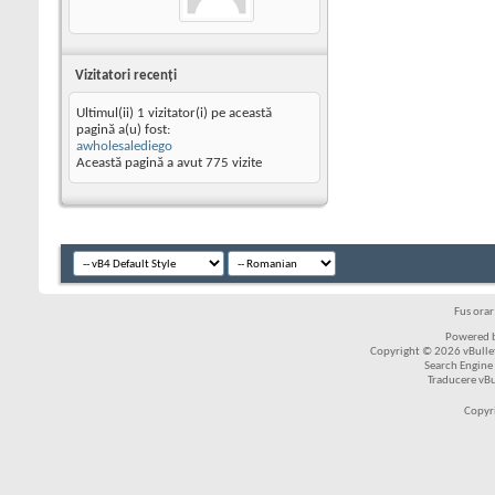
Vizitatori recenţi
Ultimul(ii) 1 vizitator(i) pe această
pagină a(u) fost:
awholesalediego
Această pagină a avut
775
vizite
Fus ora
Powered b
Copyright © 2026 vBulleti
Search Engine
Traducere vB
Copyr