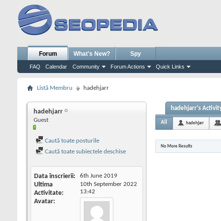
Forum
What's New?
Spy
FAQ
Calendar
Community
Forum Actions
Quick Links
Listă Membru
hadehjarr
hadehjarr's Activit
hadehjarr
Guest
All
hadehjarr
Caută toate posturile
No More Results
Caută toate subiectele deschise
Data înscrierii
6th June 2019
Ultima
10th September 2022
13:42
Activitate
Avatar