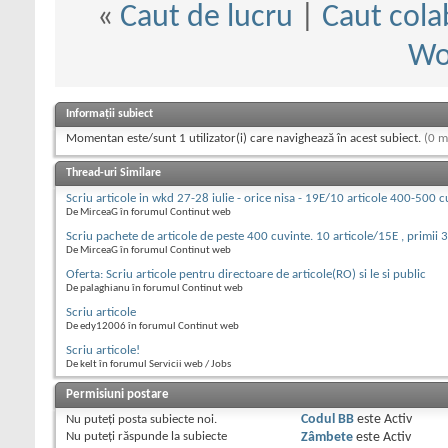
«
Caut de lucru
|
Caut cola
Wo
Informații subiect
Momentan este/sunt 1 utilizator(i) care navighează în acest subiect.
(0 m
Thread-uri Similare
Scriu articole in wkd 27-28 iulie - orice nisa - 19E/10 articole 400-500 c
De MirceaG în forumul Continut web
Scriu pachete de articole de peste 400 cuvinte. 10 articole/15E , primii 
De MirceaG în forumul Continut web
Oferta: Scriu articole pentru directoare de articole(RO) si le si public
De palaghianu în forumul Continut web
Scriu articole
De edy12006 în forumul Continut web
Scriu articole!
De kelt în forumul Servicii web / Jobs
Permisiuni postare
Nu puteţi
posta subiecte noi.
Codul BB
este
Activ
Nu puteţi
răspunde la subiecte
Zâmbete
este
Activ