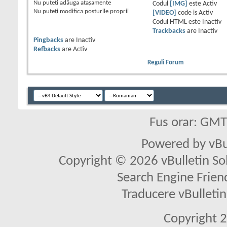
Nu puteţi
adăuga ataşamente
Codul
[IMG]
este
Activ
Nu puteţi
modifica posturile proprii
[VIDEO]
code is
Activ
Codul HTML este
Inactiv
Trackbacks
are
Inactiv
Pingbacks
are
Inactiv
Refbacks
are
Activ
Reguli Forum
Fus orar: GM
Powered by vBu
Copyright © 2026 vBulletin Solu
Search Engine Frien
Traducere vBullet
Copyright 