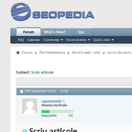
Forum
What's New?
Spy
FAQ
Calendar
Community
Forum Actions
Quick Links
Forum
The Marketplace
Servicii web / Jobs
Locuri de munc
Subiect:
Scriu articole
17th September 2013,
14:06
cypresstwist
Membru SeoPedia
Reputatie:
34
Scriu articole