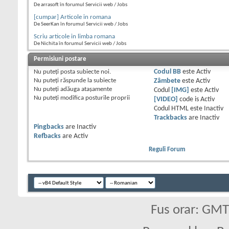
De arrasoft în forumul Servicii web / Jobs
[cumpar] Articole in romana
De SeerKan în forumul Servicii web / Jobs
Scriu articole in limba romana
De Nichita în forumul Servicii web / Jobs
Permisiuni postare
Nu puteţi
posta subiecte noi.
Codul BB
este
Activ
Nu puteţi
răspunde la subiecte
Zâmbete
este
Activ
Nu puteţi
adăuga ataşamente
Codul
[IMG]
este
Activ
Nu puteţi
modifica posturile proprii
[VIDEO]
code is
Activ
Codul HTML este
Inactiv
Trackbacks
are
Inactiv
Pingbacks
are
Inactiv
Refbacks
are
Activ
Reguli Forum
Fus orar: GM