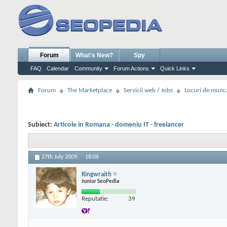
Forum
What's New?
Spy
FAQ
Calendar
Community
Forum Actions
Quick Links
Forum
The Marketplace
Servicii web / Jobs
Locuri de munc
Subiect:
Articole in Romana - domeniu IT - freelancer
27th July 2009,
18:06
Ringwraith
Junior SeoPedia
Reputatie:
39