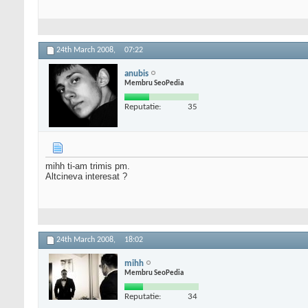
24th March 2008,
07:22
anubis
Membru SeoPedia
Reputatie:
35
mihh ti-am trimis pm.
Altcineva interesat ?
24th March 2008,
18:02
mihh
Membru SeoPedia
Reputatie:
34