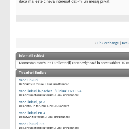
daca mai este cineva interesat dati-mi un mesaj privat.
«
Link exchange
|
Recl
Informații subiect
Momentan este/sunt 1 utilizator(i) care navighează în acest subiect.
(0 m
Thread-uri Similare
Vand Linkuri
De Shumy în forumul Link-uri/Bannere
Vand linkuri la pachet - 8 linkuri PR1-PR4
De Consumatorul în forumul Link-uri/Bannere
Vand linkuri, pr 3
De Cristi U în forumul Link-uri/Bannere
Vand linkuri PR 3
De razvang în forumul Link-uri/Bannere
Vand Linkuri PR4
De Consumatorul în forumul Link-uri/Bannere