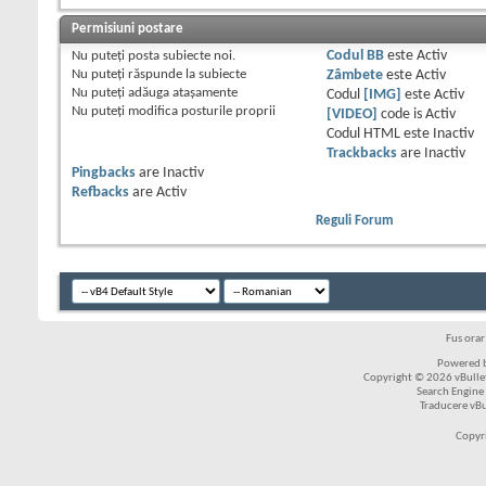
Permisiuni postare
Nu puteţi
posta subiecte noi.
Codul BB
este
Activ
Nu puteţi
răspunde la subiecte
Zâmbete
este
Activ
Nu puteţi
adăuga ataşamente
Codul
[IMG]
este
Activ
Nu puteţi
modifica posturile proprii
[VIDEO]
code is
Activ
Codul HTML este
Inactiv
Trackbacks
are
Inactiv
Pingbacks
are
Inactiv
Refbacks
are
Activ
Reguli Forum
Fus ora
Powered b
Copyright © 2026 vBulleti
Search Engine
Traducere vB
Copyr