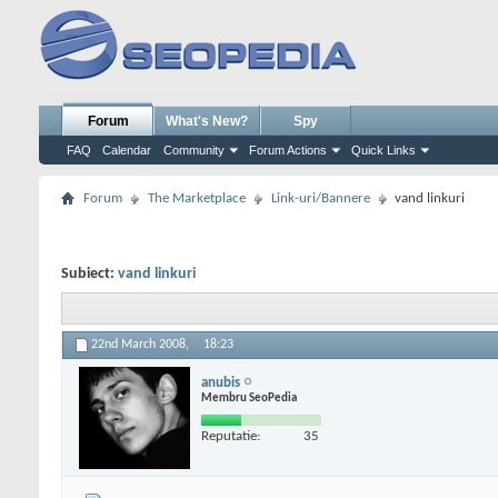
Forum
What's New?
Spy
FAQ
Calendar
Community
Forum Actions
Quick Links
Forum
The Marketplace
Link-uri/Bannere
vand linkuri
Subiect:
vand linkuri
22nd March 2008,
18:23
anubis
Membru SeoPedia
Reputatie:
35