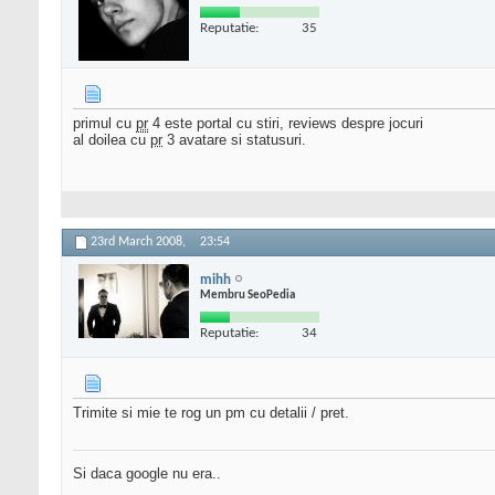
Reputatie:
35
primul cu
pr
4 este portal cu stiri, reviews despre jocuri
al doilea cu
pr
3 avatare si statusuri.
23rd March 2008,
23:54
mihh
Membru SeoPedia
Reputatie:
34
Trimite si mie te rog un pm cu detalii / pret.
Si daca google nu era..