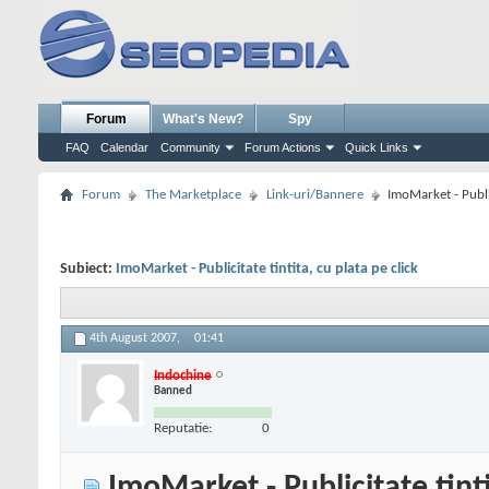
Forum
What's New?
Spy
FAQ
Calendar
Community
Forum Actions
Quick Links
Forum
The Marketplace
Link-uri/Bannere
ImoMarket - Public
Subiect:
ImoMarket - Publicitate tintita, cu plata pe click
4th August 2007,
01:41
Indochine
Banned
Reputatie:
0
ImoMarket - Publicitate tinti