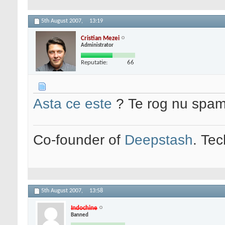
5th August 2007,
13:19
Cristian Mezei
Administrator
Reputatie:
66
Asta ce este
? Te rog nu spam
Co-founder of
Deepstash
. Tec
5th August 2007,
13:58
Indochine
Banned