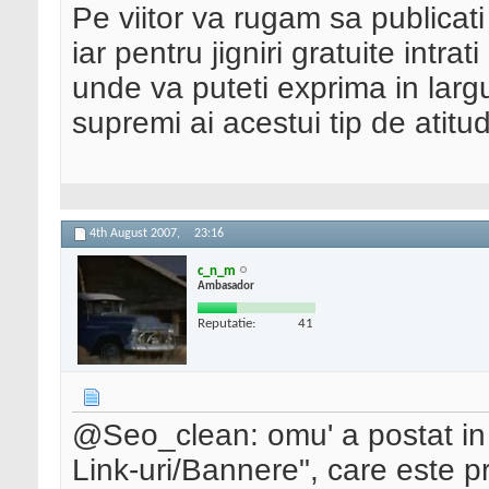
Pe viitor va rugam sa publicati
iar pentru jigniri gratuite intra
unde va puteti exprima in largu
supremi ai acestui tip de atitu
4th August 2007,
23:16
c_n_m
Ambasador
Reputatie:
41
@Seo_clean: omu' a postat in 
Link-uri/Bannere", care este 