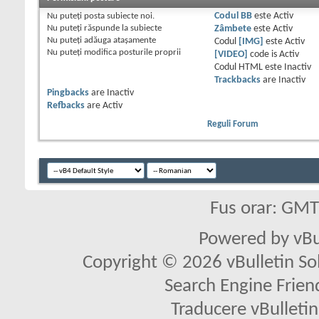
Nu puteţi
posta subiecte noi.
Codul BB
este
Activ
Nu puteţi
răspunde la subiecte
Zâmbete
este
Activ
Nu puteţi
adăuga ataşamente
Codul
[IMG]
este
Activ
Nu puteţi
modifica posturile proprii
[VIDEO]
code is
Activ
Codul HTML este
Inactiv
Trackbacks
are
Inactiv
Pingbacks
are
Inactiv
Refbacks
are
Activ
Reguli Forum
Fus orar: GM
Powered by vBu
Copyright © 2026 vBulletin Solu
Search Engine Frien
Traducere vBullet