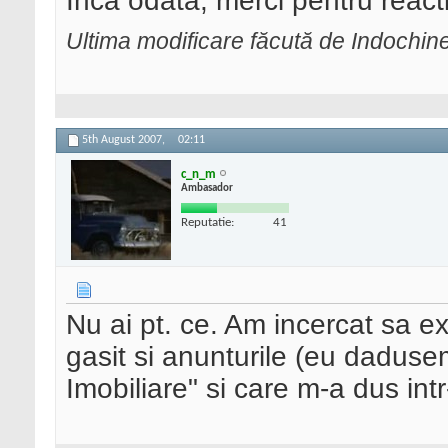
Inca odata, merci pentru reacti
Ultima modificare făcută de Indochin
5th August 2007,
02:11
c_n_m
Ambasador
Reputatie:
41
Nu ai pt. ce. Am incercat sa 
gasit si anunturile (eu dadusem
Imobiliare" si care m-a dus int