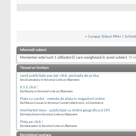
«
Cumpar linkuri PR4+
|
Schimb 
Informații subiect
Momentan este/sunt 1 utilizator(i) care navighează în acest subiect.
(0 m
Thread-uri Similare
vand publicitate pay per click, perioada de proba
De silcamataru în forumul Link-uri/Bannere
0.5 E click !
De Shumy în forumul Link-uri/Bannere
Plata cu cardul - metoda de plata in magazinul online
De Marius Ciocan în forumul Comert electronic, e-Commerce
ImoMarket Geos - publicitate cu tintire geografica si CPC
De Indochine în forumul Link-uri/Bannere
Plata pe click !
De tataraseni în forumul Link-uri/Bannere
Permisiuni postare