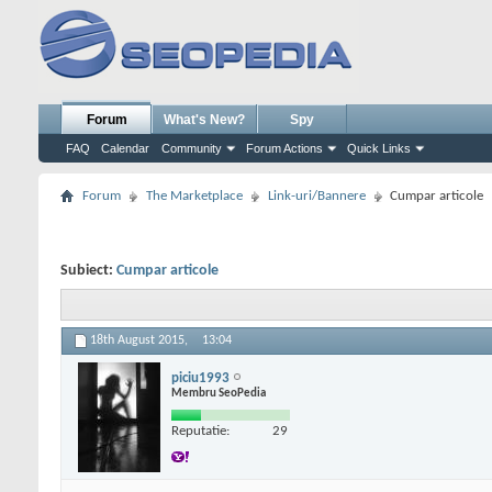
Forum
What's New?
Spy
FAQ
Calendar
Community
Forum Actions
Quick Links
Forum
The Marketplace
Link-uri/Bannere
Cumpar articole
Subiect:
Cumpar articole
18th August 2015,
13:04
piciu1993
Membru SeoPedia
Reputatie:
29