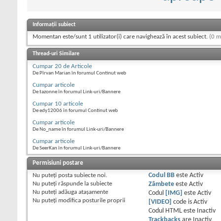
Informații subiect
Momentan este/sunt 1 utilizator(i) care navighează în acest subiect.
(0 m
Thread-uri Similare
Cumpar 20 de Articole
De Pîrvan Marian în forumul Continut web
Cumpar articole
De tazonne în forumul Link-uri/Bannere
Cumpar 10 articole
De edy12006 în forumul Continut web
Cumpar articole
De No_name în forumul Link-uri/Bannere
Cumpar articole
De SeerKan în forumul Link-uri/Bannere
Permisiuni postare
Nu puteţi
posta subiecte noi.
Codul BB
este
Activ
Nu puteţi
răspunde la subiecte
Zâmbete
este
Activ
Nu puteţi
adăuga ataşamente
Codul
[IMG]
este
Activ
Nu puteţi
modifica posturile proprii
[VIDEO]
code is
Activ
Codul HTML este
Inactiv
Trackbacks
are
Inactiv