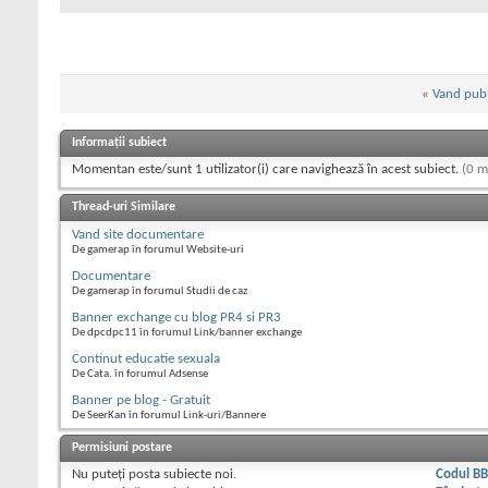
«
Vand publi
Informații subiect
Momentan este/sunt 1 utilizator(i) care navighează în acest subiect.
(0 m
Thread-uri Similare
Vand site documentare
De gamerap în forumul Website-uri
Documentare
De gamerap în forumul Studii de caz
Banner exchange cu blog PR4 si PR3
De dpcdpc11 în forumul Link/banner exchange
Continut educatie sexuala
De Cata. în forumul Adsense
Banner pe blog - Gratuit
De SeerKan în forumul Link-uri/Bannere
Permisiuni postare
Nu puteţi
posta subiecte noi.
Codul B