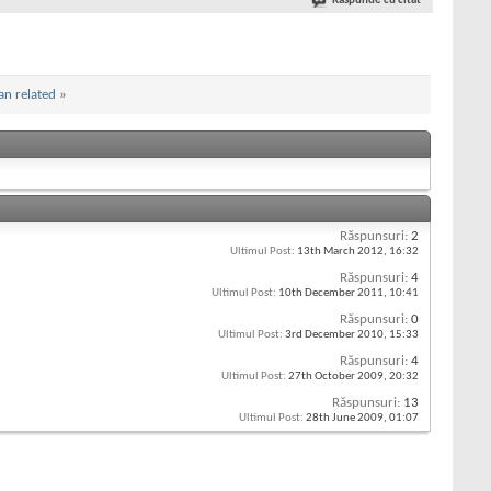
Răspunde cu citat
an related
»
Răspunsuri:
2
Ultimul Post:
13th March 2012,
16:32
Răspunsuri:
4
Ultimul Post:
10th December 2011,
10:41
Răspunsuri:
0
Ultimul Post:
3rd December 2010,
15:33
Răspunsuri:
4
Ultimul Post:
27th October 2009,
20:32
Răspunsuri:
13
Ultimul Post:
28th June 2009,
01:07