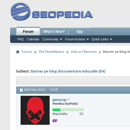
Forum
What's New?
Spy
FAQ
Calendar
Community
Forum Actions
Quick Links
Forum
The Marketplace
Link-uri/Bannere
Banner pe blog d
Subiect:
Banner pe blog documentare/educatie (EN)
25th May 2012,
13:18
gamerap
Membru SeoPedia
Reputatie:
33