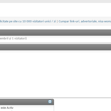
citate pe site cu 10 000 vizitatori unici / zi
|
Cumpar link-uri, advertoriale, nisa wom
embrii și 1 vizitatori)
B
este
Activ