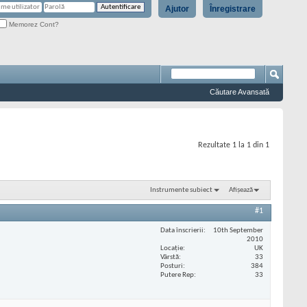
Ajutor
Înregistrare
Memorez Cont?
Căutare Avansată
Rezultate 1 la 1 din 1
Instrumente subiect
Afișează
#1
Data înscrierii
10th September
2010
Locaţie
UK
Vârstă
33
Posturi
384
Putere Rep
33