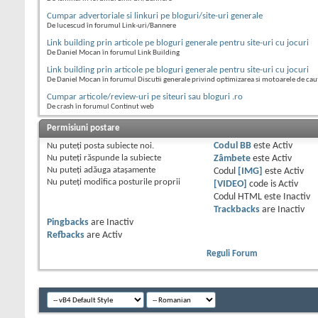
Cumpar advertoriale si linkuri pe bloguri/site-uri generale
De lucescud în forumul Link-uri/Bannere
Link building prin articole pe bloguri generale pentru site-uri cu jocuri
De Daniel Mocan în forumul Link Building
Link building prin articole pe bloguri generale pentru site-uri cu jocuri
De Daniel Mocan în forumul Discutii generale privind optimizarea si motoarele de cau
Cumpar articole/review-uri pe siteuri sau bloguri .ro
De crash în forumul Continut web
Permisiuni postare
Nu puteţi
posta subiecte noi.
Codul BB
este
Activ
Nu puteţi
răspunde la subiecte
Zâmbete
este
Activ
Nu puteţi
adăuga ataşamente
Codul
[IMG]
este
Activ
Nu puteţi
modifica posturile proprii
[VIDEO]
code is
Activ
Codul HTML este
Inactiv
Trackbacks
are
Inactiv
Pingbacks
are
Inactiv
Refbacks
are
Activ
Reguli Forum