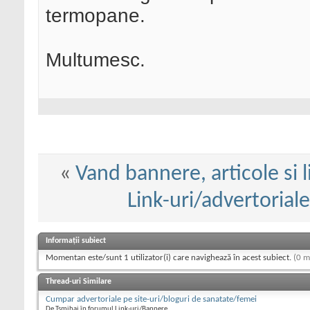
termopane.
Multumesc.
«
Vand bannere, articole si 
Link-uri/advertoriale
Informații subiect
Momentan este/sunt 1 utilizator(i) care navighează în acest subiect.
(0 m
Thread-uri Similare
Cumpar advertoriale pe site-uri/bloguri de sanatate/femei
De Tsmihai în forumul Link-uri/Bannere