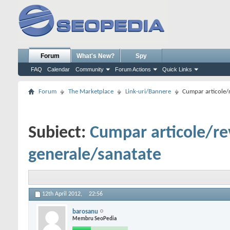
Forum
What's New?
Spy
FAQ
Calendar
Community
Forum Actions
Quick Links
Forum
The Marketplace
Link-uri/Bannere
Cumpar articole/
Subiect:
Cumpar articole/re
generale/sanatate
12th April 2012,
22:56
barosanu
Membru SeoPedia