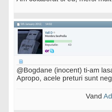
5th January 2012,
14:02
Vali D
Membru SeoPedia
Reputatie:
43
@Bogdane (inocent) ti-am lasa
Apropo, acele preturi sunt neg
Vand
Ad