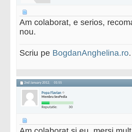
Am colaborat, e serios, recom
nou.
Scriu pe
BogdanAnghelina.ro
.
2nd January 2012,
01:55
Popa Flavian
Membru SeoPedia
Reputatie:
30
Am colaborat si eu, mersi mult