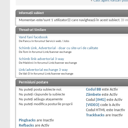
«
Caut agent vanzari publ
Informații subiect
Momentan este/sunt 1 utilizator(i) care navighează în acest subiect.
(0 m
Thread-uri Similare
Vand fani facebook
De Pancu în forumul Servicii web / Jobs
Schimb Link, Advertorial - doar cu site-uri de calitate
De Tom în forumul Link/banner exchange
Schimb link-advertorial 3-way
De Maldinii în forumul Link/banner exchange
Link/advertorial exchange 3 way
De Vali D în forumul Link/banner exchange
Permisiuni postare
Nu puteţi
posta subiecte noi.
Codul BB
este
Activ
Nu puteţi
răspunde la subiecte
Zâmbete
este
Activ
Nu puteţi
adăuga ataşamente
Codul
[IMG]
este
Activ
Nu puteţi
modifica posturile proprii
[VIDEO]
code is
Activ
Codul HTML este
Inactiv
Trackbacks
are
Inactiv
Pingbacks
are
Inactiv
Refbacks
are
Activ