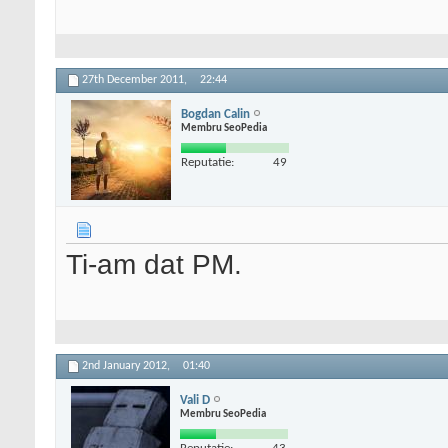
27th December 2011,
22:44
Bogdan Calin
Membru SeoPedia
Reputatie:
49
Ti-am dat PM.
2nd January 2012,
01:40
Vali D
Membru SeoPedia