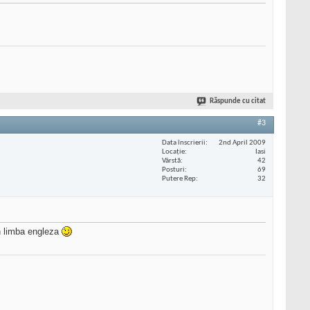
Răspunde cu citat
#3
Data înscrierii
2nd April 2009
Locaţie
Iasi
Vârstă
42
Posturi
69
Putere Rep
32
in limba engleza