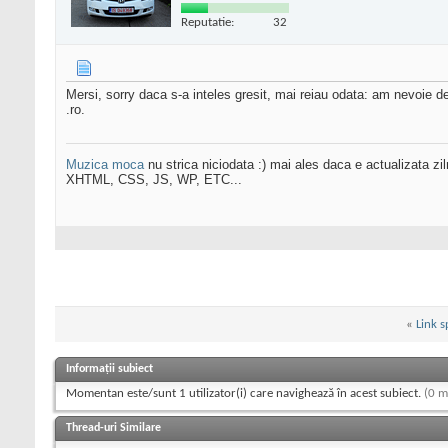
Reputatie:
32
Mersi, sorry daca s-a inteles gresit, mai reiau odata: am nevoie d
.ro.
Muzica moca
nu strica niciodata :) mai ales daca e actualizata zil
XHTML, CSS, JS, WP, ETC...
«
Link s
Informații subiect
Momentan este/sunt 1 utilizator(i) care navighează în acest subiect.
(0 m
Thread-uri Similare