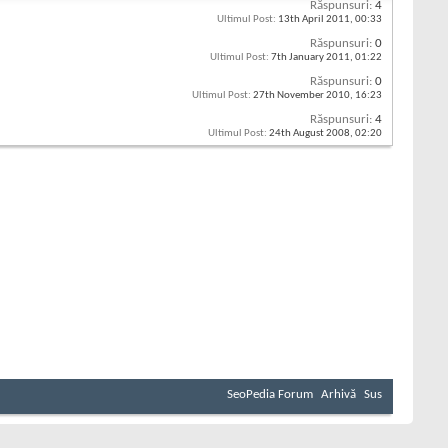
Răspunsuri:
4
Ultimul Post:
13th April 2011,
00:33
Răspunsuri:
0
Ultimul Post:
7th January 2011,
01:22
Răspunsuri:
0
Ultimul Post:
27th November 2010,
16:23
Răspunsuri:
4
Ultimul Post:
24th August 2008,
02:20
SeoPedia Forum
Arhivă
Sus