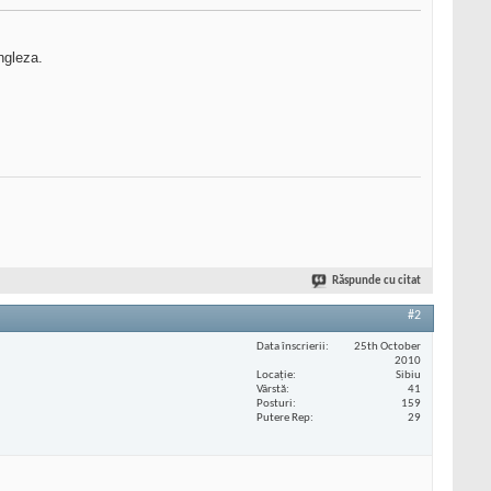
ngleza.
Răspunde cu citat
#2
Data înscrierii
25th October
2010
Locaţie
Sibiu
Vârstă
41
Posturi
159
Putere Rep
29