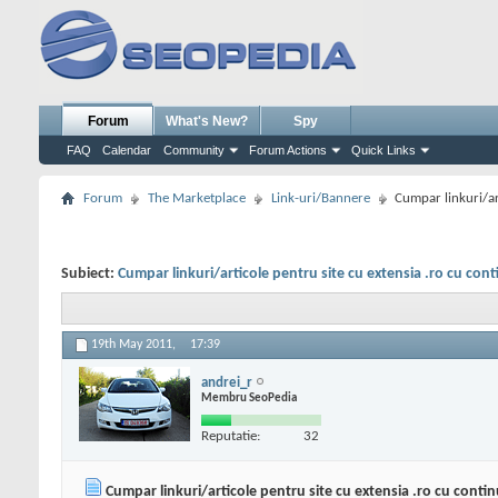
Forum
What's New?
Spy
FAQ
Calendar
Community
Forum Actions
Quick Links
Forum
The Marketplace
Link-uri/Bannere
Cumpar linkuri/ar
Subiect:
Cumpar linkuri/articole pentru site cu extensia .ro cu cont
19th May 2011,
17:39
andrei_r
Membru SeoPedia
Reputatie:
32
Cumpar linkuri/articole pentru site cu extensia .ro cu contin