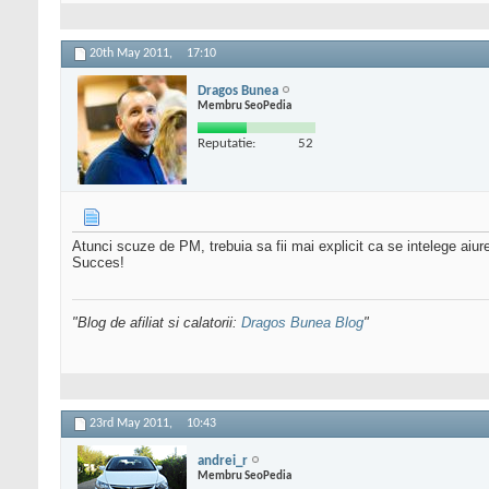
20th May 2011,
17:10
Dragos Bunea
Membru SeoPedia
Reputatie:
52
Atunci scuze de PM, trebuia sa fii mai explicit ca se intelege aiur
Succes!
"Blog de afiliat si calatorii:
Dragos Bunea Blog
"
23rd May 2011,
10:43
andrei_r
Membru SeoPedia