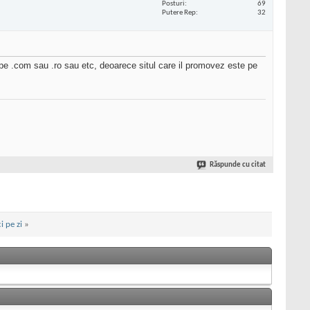
Posturi
69
Putere Rep
32
 pe .com sau .ro sau etc, deoarece situl care il promovez este pe
Răspunde cu citat
i pe zi
»