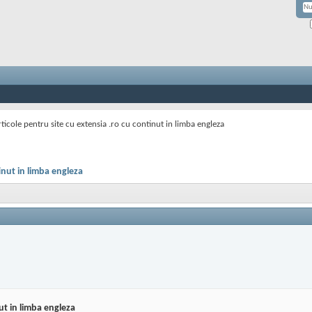
ticole pentru site cu extensia .ro cu continut in limba engleza
inut in limba engleza
ut in limba engleza