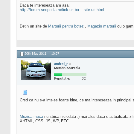
Daca te intereseaza am asa:
http://forum.seopedia.ro/link-uri-ba...-site-uri.html
Detin un site de
Marturii pentru botez
,
Magazin marturii
cu o gama 
20th May 2011,
10:27
andrei_r
Membru SeoPedia
Reputatie:
32
Cred ca nu s-a inteles foarte bine, ce ma intereseaza in principal s
Muzica moca
nu strica niciodata :) mai ales daca e actualizata zil
XHTML, CSS, JS, WP, ETC...