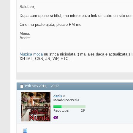
Salutare,
Dupa cum spune si titlul, ma intereseaza link-uri catre un site dom
Cine ma poate ajuta, please PM me.
Mersi,
Andrei
Muzica moca
nu strica niciodata :) mai ales daca e actualizata zil
XHTML, CSS, JS, WP, ETC...
19th May 2011,
20:17
danis
Membru SeoPedia
Reputatie:
29