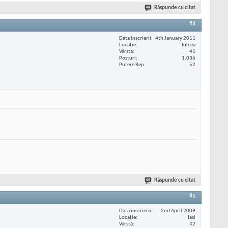
Răspunde cu citat
#4
Data înscrierii
4th January 2011
Locaţie
Tulcea
Vârstă
41
Posturi
1.036
Putere Rep
52
Răspunde cu citat
#5
Data înscrierii
2nd April 2009
Locaţie
Iasi
Vârstă
42