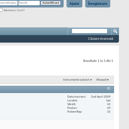
Ajutor
Înregistrare
Memorez Cont?
Căutare Avansată
Rezultate 1 la 5 din 5
Instrumente subiect
Afișează
#1
Data înscrierii
2nd April 2009
Locaţie
Iasi
Vârstă
42
Posturi
69
Putere Rep
32