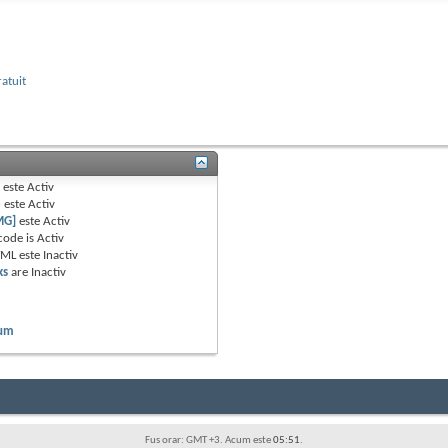
ratuit
B
este
Activ
e
este
Activ
MG]
este
Activ
code is
Activ
TML este
Inactiv
ks
are
Inactiv
rum
Fus orar: GMT +3. Acum este
05:51
.