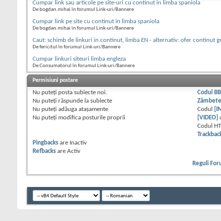
Cumpar link sau articole pe site-uri cu continut in limba spaniola
De bogdan.mihai în forumul Link-uri/Bannere
Cumpar link pe site cu continut in limba spaniola
De bogdan.mihai în forumul Link-uri/Bannere
Caut: schimb de linkuri in continut, limba EN - alternativ: ofer continut g
De fericitul în forumul Link-uri/Bannere
Cumpar linkuri siteuri limba engleza
De Consumatorul în forumul Link-uri/Bannere
Permisiuni postare
Nu puteţi
posta subiecte noi.
Codul B
Nu puteţi
răspunde la subiecte
Zâmbet
Nu puteţi
adăuga ataşamente
Codul
[I
Nu puteţi
modifica posturile proprii
[VIDEO]
Codul H
Trackbac
Pingbacks
are
Inactiv
Refbacks
are
Activ
Reguli Fo