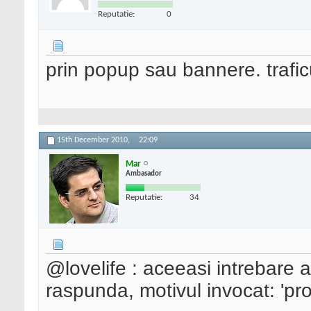
Reputatie:
0
prin popup sau bannere. traficu
15th December 2010,
22:09
Mar
Ambasador
Reputatie:
34
@lovelife : aceeasi intrebare a
raspunda, motivul invocat: 'prot