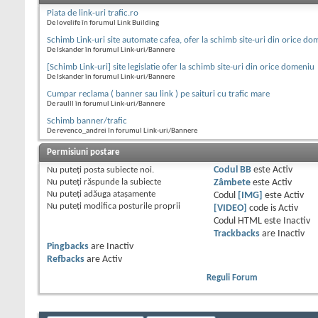
Piata de link-uri trafic.ro
De lovelife în forumul Link Building
Schimb Link-uri site automate cafea, ofer la schimb site-uri din orice do
De Iskander în forumul Link-uri/Bannere
[Schimb Link-uri] site legislatie ofer la schimb site-uri din orice domeniu
De Iskander în forumul Link-uri/Bannere
Cumpar reclama ( banner sau link ) pe saituri cu trafic mare
De raulll în forumul Link-uri/Bannere
Schimb banner/trafic
De revenco_andrei în forumul Link-uri/Bannere
Permisiuni postare
Nu puteţi
posta subiecte noi.
Codul BB
este
Activ
Nu puteţi
răspunde la subiecte
Zâmbete
este
Activ
Nu puteţi
adăuga ataşamente
Codul
[IMG]
este
Activ
Nu puteţi
modifica posturile proprii
[VIDEO]
code is
Activ
Codul HTML este
Inactiv
Trackbacks
are
Inactiv
Pingbacks
are
Inactiv
Refbacks
are
Activ
Reguli Forum