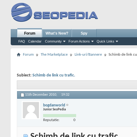
Forum
What's New?
Spy
FAQ
Calendar
Community
Forum Actions
Quick Links
Forum
The Marketplace
Link-uri/Bannere
Schimb de link cu 
Subiect:
Schimb de link cu trafic.
11th December 2010,
19:32
bogdanworld
Junior SeoPedia
Reputatie:
0
Schimb de link cu trafic.