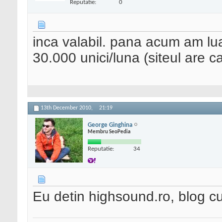
Reputatie:
0
inca valabil. pana acum am lua
30.000 unici/luna (siteul are c
13th December 2010,
21:19
George Ginghina
Membru SeoPedia
Reputatie:
34
Eu detin highsound.ro, blog cu