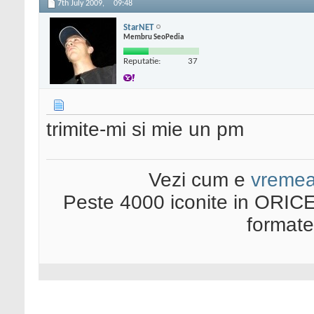
7th July 2009,
09:48
StarNET
Membru SeoPedia
Reputatie:
37
trimite-mi si mie un pm
Vezi cum e
vreme
Peste 4000 iconite in ORICE
format