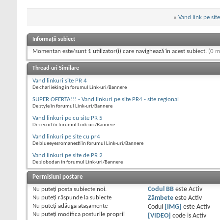
«
Vand link pe sit
Informații subiect
Momentan este/sunt 1 utilizator(i) care navighează în acest subiect.
(0 m
Thread-uri Similare
Vand linkuri site PR 4
De charlieking în forumul Link-uri/Bannere
SUPER OFERTA!!! - Vand linkuri pe site PR4 - site regional
De style în forumul Link-uri/Bannere
Vand linkuri pe cu site PR 5
De recoil în forumul Link-uri/Bannere
Vand linkuri pe site cu pr4
De blueeyesromanesti în forumul Link-uri/Bannere
Vand linkuri pe site de PR 2
De slobodan în forumul Link-uri/Bannere
Permisiuni postare
Nu puteţi
posta subiecte noi.
Codul BB
este
Activ
Nu puteţi
răspunde la subiecte
Zâmbete
este
Activ
Nu puteţi
adăuga ataşamente
Codul
[IMG]
este
Activ
Nu puteţi
modifica posturile proprii
[VIDEO]
code is
Activ