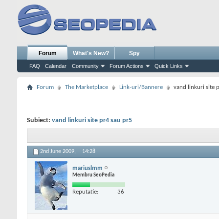
Forum
What's New?
Spy
FAQ
Calendar
Community
Forum Actions
Quick Links
Forum
The Marketplace
Link-uri/Bannere
vand linkuri site 
Subiect:
vand linkuri site pr4 sau pr5
2nd June 2009,
14:28
mariuslmm
Membru SeoPedia
Reputatie:
36