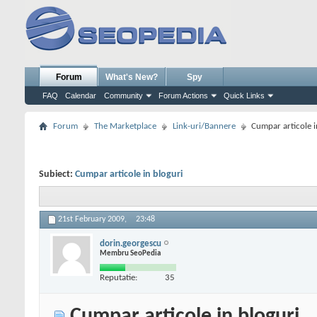
Forum
What's New?
Spy
FAQ
Calendar
Community
Forum Actions
Quick Links
Forum
The Marketplace
Link-uri/Bannere
Cumpar articole i
Subiect:
Cumpar articole in bloguri
21st February 2009,
23:48
dorin.georgescu
Membru SeoPedia
Reputatie:
35
Cumpar articole in bloguri