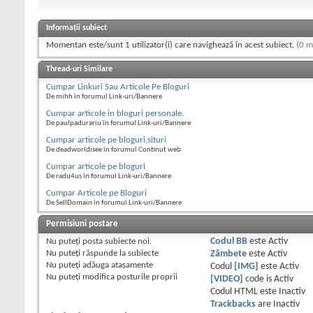
Informații subiect
Momentan este/sunt 1 utilizator(i) care navighează în acest subiect.
(0 m
Thread-uri Similare
Cumpar Linkuri Sau Articole Pe Bloguri
De mihh în forumul Link-uri/Bannere
Cumpar articole in bloguri personale.
De paulpadurariu în forumul Link-uri/Bannere
Cumpar articole pe bloguri,situri
De deadworldisee în forumul Continut web
Cumpar articole pe bloguri
De radu4us în forumul Link-uri/Bannere
Cumpar Articole pe Bloguri
De SellDomain în forumul Link-uri/Bannere
Permisiuni postare
Nu puteţi
posta subiecte noi.
Codul BB
este
Activ
Nu puteţi
răspunde la subiecte
Zâmbete
este
Activ
Nu puteţi
adăuga ataşamente
Codul
[IMG]
este
Activ
Nu puteţi
modifica posturile proprii
[VIDEO]
code is
Activ
Codul HTML este
Inactiv
Trackbacks
are
Inactiv