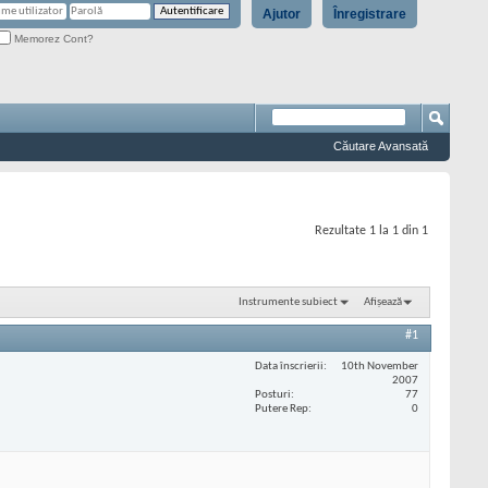
Ajutor
Înregistrare
Memorez Cont?
Căutare Avansată
Rezultate 1 la 1 din 1
Instrumente subiect
Afișează
#1
Data înscrierii
10th November
2007
Posturi
77
Putere Rep
0