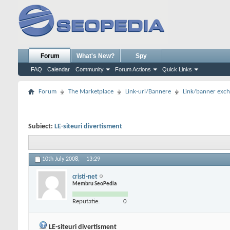
Forum
What's New?
Spy
FAQ
Calendar
Community
Forum Actions
Quick Links
Forum
The Marketplace
Link-uri/Bannere
Link/banner exc
Subiect:
LE-siteuri divertisment
10th July 2008,
13:29
cristi-net
Membru SeoPedia
Reputatie:
0
LE-siteuri divertisment