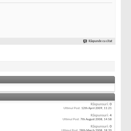
Răspunde cu citat
Răspunsuri:
0
Ultimul Post:
12th April 2009,
11:21
Răspunsuri:
4
Ultimul Post:
7th August 2008,
14:58
Răspunsuri:
0
Ultimul Post:
28th March 2008,
18:20