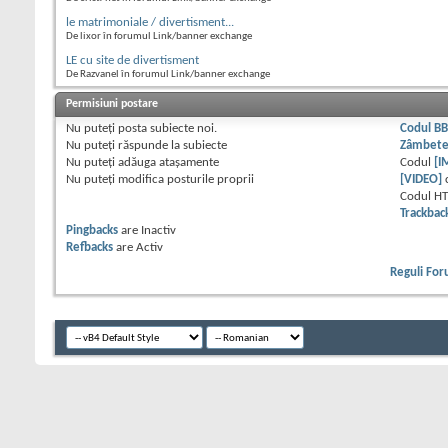
le matrimoniale / divertisment...
De lixor în forumul Link/banner exchange
LE cu site de divertisment
De Razvanel în forumul Link/banner exchange
Permisiuni postare
Nu puteţi
posta subiecte noi.
Codul B
Nu puteţi
răspunde la subiecte
Zâmbet
Nu puteţi
adăuga ataşamente
Codul
[I
Nu puteţi
modifica posturile proprii
[VIDEO]
Codul H
Trackbac
Pingbacks
are
Inactiv
Refbacks
are
Activ
Reguli Fo