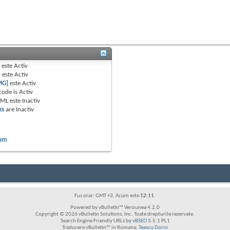
B
este
Activ
e
este
Activ
MG]
este
Activ
code is
Activ
TML este
Inactiv
ks
are
Inactiv
rum
Fus orar: GMT +3. Acum este
12:11
.
Powered by vBulletin™ Versiunea 4.2.0
Copyright © 2026 vBulletin Solutions, Inc. Toate drepturile rezervate.
Search Engine Friendly URLs by
vBSEO
3.5.1 PL1
Traducere vBulletin™ in Romana:
Teascu Dorin