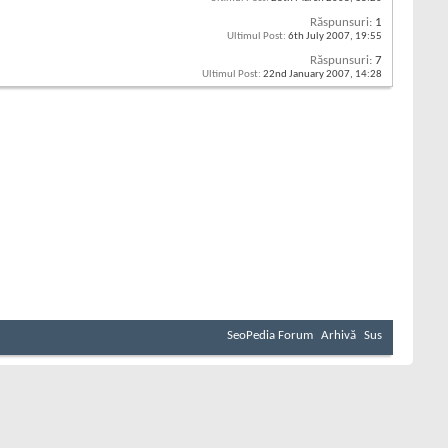
Răspunsuri:
1
Ultimul Post:
6th July 2007,
19:55
Răspunsuri:
7
Ultimul Post:
22nd January 2007,
14:28
SeoPedia Forum
Arhivă
Sus