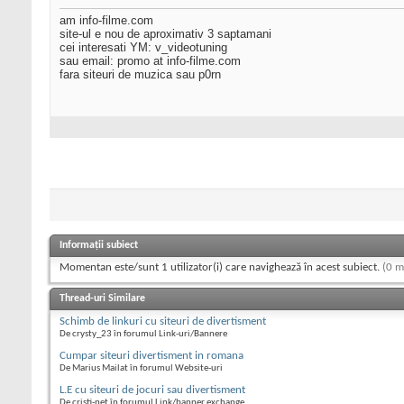
am info-filme.com
site-ul e nou de aproximativ 3 saptamani
cei interesati YM: v_videotuning
sau email: promo at info-filme.com
fara siteuri de muzica sau p0rn
Informații subiect
Momentan este/sunt 1 utilizator(i) care navighează în acest subiect.
(0 m
Thread-uri Similare
Schimb de linkuri cu siteuri de divertisment
De crysty_23 în forumul Link-uri/Bannere
Cumpar siteuri divertisment in romana
De Marius Mailat în forumul Website-uri
L.E cu siteuri de jocuri sau divertisment
De cristi-net în forumul Link/banner exchange