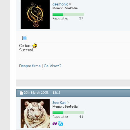
daemonic
Membru SeoPedia
Reputatie:
37
Ce tare
.
Succes!
Despre firme
|
Ce Visez?
20th March 2008,
13:15
SeerKan
Membru SeoPedia
Reputatie:
41