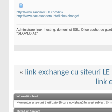
http://www.sanderoclub.com/link
http://www.daciasandero.info/linkexchange/
Administrare linux, hosting, domenii si SSL. Orice pachet de gazd
"SEOPEDIA1"
«
link exchange cu siteuri LE
link 
Informații subiect
Momentan este/sunt 1 utilizator(i) care navighează în acest subiect.
(0 m
Thread-uri Similare