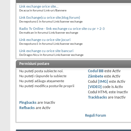
Link exchange orice site...
De acsa în forumul Link-uri/Bannere
Link Exchange(cu orice site,blog,forum)
De nepotuno1 în forumul Link/banner exchange
Radio Tv Online - link exchange cu orice site cu pr > 2-3
De matican în forumul Link/banner exchange
Link exchange cu orice site jocuri
De nepotuno1 în forumul Link/banner exchange
Link exchange cu orice site bancuri
De Dragos Nicu în forumul Link/banner exchange
Permisiuni postare
Nu puteţi
posta subiecte noi.
Codul BB
este
Activ
Nu puteţi
răspunde la subiecte
Zâmbete
este
Activ
Nu puteţi
adăuga ataşamente
Codul
[IMG]
este
Activ
Nu puteţi
modifica posturile proprii
[VIDEO]
code is
Activ
Codul HTML este
Inactiv
Trackbacks
are
Inactiv
Pingbacks
are
Inactiv
Refbacks
are
Activ
Reguli Forum