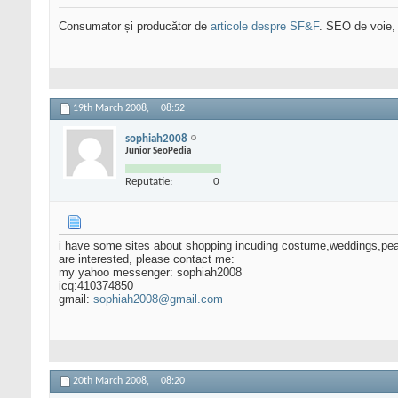
Consumator și producător de
articole despre SF&F
. SEO de voie,
19th March 2008,
08:52
sophiah2008
Junior SeoPedia
Reputatie:
0
i have some sites about shopping incuding costume,weddings,pear
are interested, please contact me:
my yahoo messenger: sophiah2008
icq:410374850
gmail:
sophiah2008@gmail.com
20th March 2008,
08:20