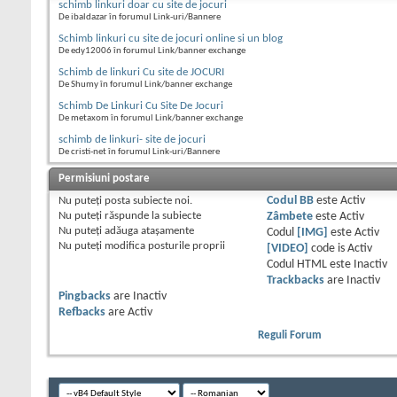
schimb linkuri doar cu site de jocuri
De ibaldazar în forumul Link-uri/Bannere
Schimb linkuri cu site de jocuri online si un blog
De edy12006 în forumul Link/banner exchange
Schimb de linkuri Cu site de JOCURI
De Shumy în forumul Link/banner exchange
Schimb De Linkuri Cu Site De Jocuri
De metaxom în forumul Link/banner exchange
schimb de linkuri- site de jocuri
De cristi-net în forumul Link-uri/Bannere
Permisiuni postare
Nu puteţi
posta subiecte noi.
Codul BB
este
Activ
Nu puteţi
răspunde la subiecte
Zâmbete
este
Activ
Nu puteţi
adăuga ataşamente
Codul
[IMG]
este
Activ
Nu puteţi
modifica posturile proprii
[VIDEO]
code is
Activ
Codul HTML este
Inactiv
Trackbacks
are
Inactiv
Pingbacks
are
Inactiv
Refbacks
are
Activ
Reguli Forum