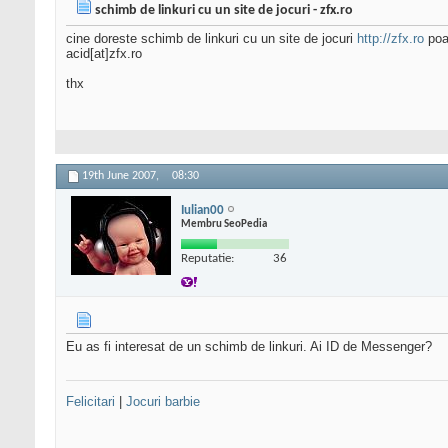
schimb de linkuri cu un site de jocuri - zfx.ro
cine doreste schimb de linkuri cu un site de jocuri
http://zfx.ro
poat
acid[at]zfx.ro
thx
19th June 2007,
08:30
Iulian00
Membru SeoPedia
Reputatie:
36
Eu as fi interesat de un schimb de linkuri. Ai ID de Messenger?
Felicitari
|
Jocuri barbie