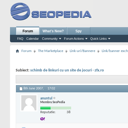
Forum
What's New?
Spy
FAQ
Calendar
Community
Forum Actions
Quick Links
Forum
The Marketplace
Link-uri/Bannere
Link/banner exc
Subiect:
schimb de linkuri cu un site de jocuri - zfx.ro
8th June 2007,
17:02
anuntul
Membru SeoPedia
Reputatie:
38