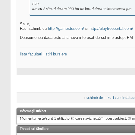
PR0...
am eu 2 siteuri de am PR0 tot de jocuri daca te intereseaza pm.
Salut,
Faci schimb cu
http://gamestur.com/
si
http://playfreeportal.com/
Deasemenea daca este altcineva interesat de schimb astept PM
lista facultati
|
stiri bursiere
«
schimb de linkuri cu : lindate
Informații subiect
Momentan este/sunt 1 utilizator(i) care navighează în acest subiect.
(0 m
Thread-uri Similare