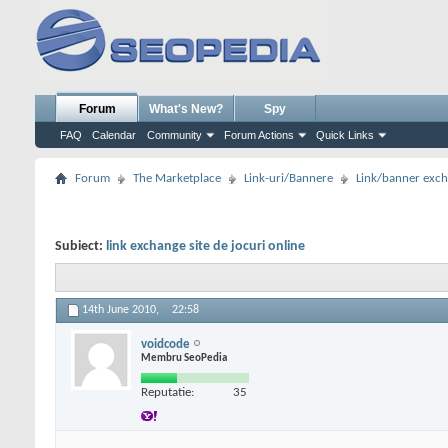
Forum
What's New?
Spy
FAQ
Calendar
Community
Forum Actions
Quick Links
Forum
The Marketplace
Link-uri/Bannere
Link/banner exc
Subiect:
link exchange site de jocuri online
14th June 2010,
22:58
voidcode
Membru SeoPedia
Reputatie:
35