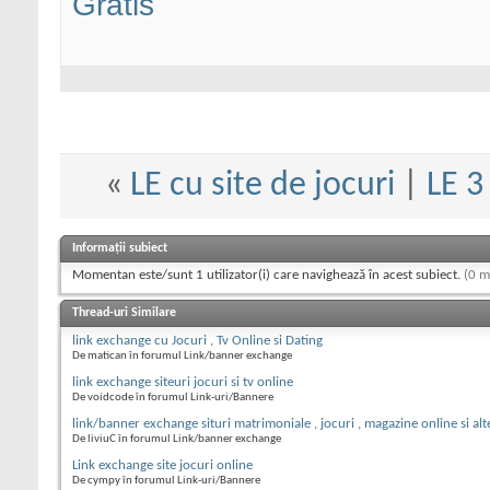
Gratis
«
LE cu site de jocuri
|
LE 3
Informații subiect
Momentan este/sunt 1 utilizator(i) care navighează în acest subiect.
(0 m
Thread-uri Similare
link exchange cu Jocuri , Tv Online si Dating
De matican în forumul Link/banner exchange
link exchange siteuri jocuri si tv online
De voidcode în forumul Link-uri/Bannere
link/banner exchange situri matrimoniale , jocuri , magazine online si alt
De liviuC în forumul Link/banner exchange
Link exchange site jocuri online
De cympy în forumul Link-uri/Bannere