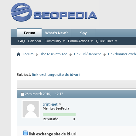
Forum
What's New?
Spy
FAQ
Calendar
Community
Forum Actions
Quick Links
Forum
The Marketplace
Link-uri/Bannere
Link/banner exc
Subiect:
link exchange site de id-uri
26th March 2010,
12:17
cristi-net
Membru SeoPedia
Reputatie:
0
link exchange site de id-uri