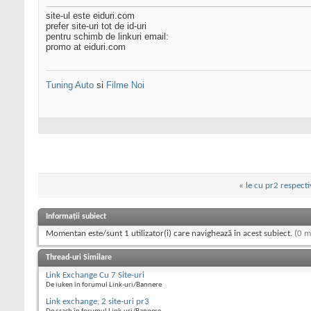
site-ul este eiduri.com
prefer site-uri tot de id-uri
pentru schimb de linkuri email:
promo at eiduri.com
Tuning Auto
si
Filme Noi
«
le cu pr2 respect
Informații subiect
Momentan este/sunt 1 utilizator(i) care navighează în acest subiect.
(0 m
Thread-uri Similare
Link Exchange Cu 7 Site-uri
De iuken în forumul Link-uri/Bannere
Link exchange, 2 site-uri pr3