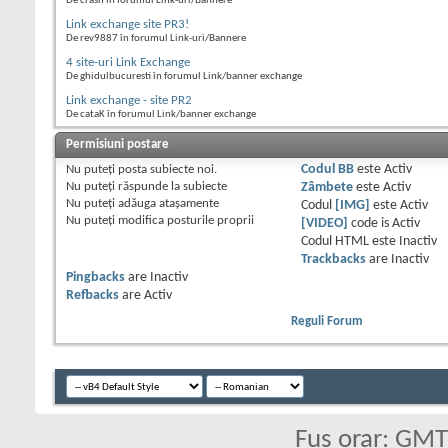
De crash în forumul Link-uri/Bannere
Link exchange site PR3!
De rev9887 în forumul Link-uri/Bannere
4 site-uri Link Exchange
De ghidulbucuresti în forumul Link/banner exchange
Link exchange - site PR2
De cataK în forumul Link/banner exchange
Permisiuni postare
Nu puteţi
posta subiecte noi.
Codul BB
este
Activ
Nu puteţi
răspunde la subiecte
Zâmbete
este
Activ
Nu puteţi
adăuga ataşamente
Codul
[IMG]
este
Activ
Nu puteţi
modifica posturile proprii
[VIDEO]
code is
Activ
Codul HTML este
Inactiv
Trackbacks
are
Inactiv
Pingbacks
are
Inactiv
Refbacks
are
Activ
Reguli Forum
Fus orar: GM