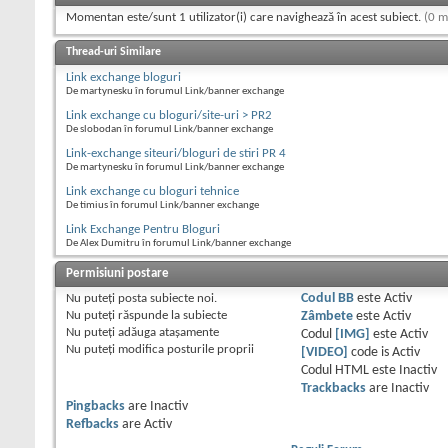
Momentan este/sunt 1 utilizator(i) care navighează în acest subiect.
(0 m
Thread-uri Similare
Link exchange bloguri
De martynesku în forumul Link/banner exchange
Link exchange cu bloguri/site-uri > PR2
De slobodan în forumul Link/banner exchange
Link-exchange siteuri/bloguri de stiri PR 4
De martynesku în forumul Link/banner exchange
Link exchange cu bloguri tehnice
De timius în forumul Link/banner exchange
Link Exchange Pentru Bloguri
De Alex Dumitru în forumul Link/banner exchange
Permisiuni postare
Nu puteţi
posta subiecte noi.
Codul BB
este
Activ
Nu puteţi
răspunde la subiecte
Zâmbete
este
Activ
Nu puteţi
adăuga ataşamente
Codul
[IMG]
este
Activ
Nu puteţi
modifica posturile proprii
[VIDEO]
code is
Activ
Codul HTML este
Inactiv
Trackbacks
are
Inactiv
Pingbacks
are
Inactiv
Refbacks
are
Activ