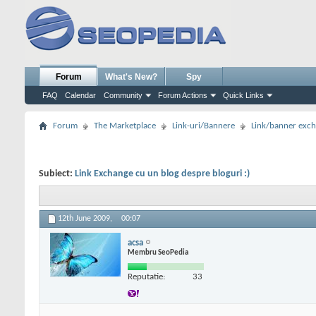
Forum
What's New?
Spy
FAQ
Calendar
Community
Forum Actions
Quick Links
Forum
The Marketplace
Link-uri/Bannere
Link/banner exc
Subiect:
Link Exchange cu un blog despre bloguri :)
12th June 2009,
00:07
acsa
Membru SeoPedia
Reputatie:
33