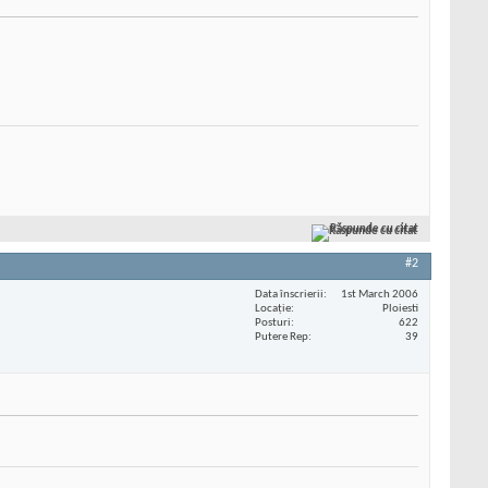
Răspunde cu citat
#2
Data înscrierii
1st March 2006
Locaţie
Ploiesti
Posturi
622
Putere Rep
39