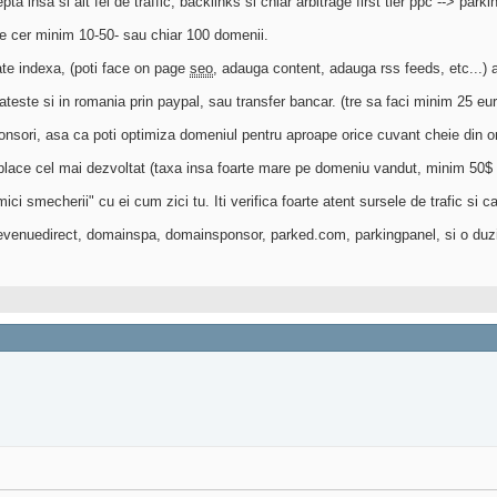
ta insa si alt fel de traffic, backlinks si chiar arbitrage first tier ppc --> parki
le cer minim 10-50- sau chiar 100 domenii.
ate indexa, (poti face on page
seo
, adauga content, adauga rss feeds, etc...) a
teste si in romania prin paypal, sau transfer bancar. (tre sa faci minim 25 eu
nsori, asa ca poti optimiza domeniul pentru aproape orice cuvant cheie din oric
lace cel mai dezvoltat (taxa insa foarte mare pe domeniu vandut, minim 50$ 
ici smecherii" cu ei cum zici tu. Iti verifica foarte atent sursele de trafic si c
revenuedirect, domainspa, domainsponsor, parked.com, parkingpanel, si o duzina