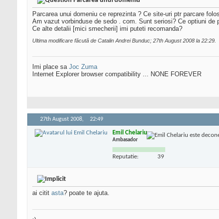
Parcarea unui domeniu
Parcarea unui domeniu ce reprezinta ? Ce site-uri ptr parcare folos
Am vazut vorbinduse de sedo . com. Sunt seriosi? Ce optiuni de
Ce alte detalii [mici smecherii] imi puteti recomanda?
Ultima modificare făcută de Catalin Andrei Bunduc; 27th August 2008 la
22:29
.
Imi place sa
Joc Zuma
Internet Explorer browser compatibility ... NONE FOREVER
27th August 2008,
22:49
Emil Chelariu
Ambasador
Reputatie:
39
ai citit
asta
? poate te ajuta.