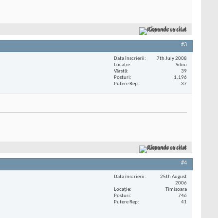
Răspunde cu citat
#3
Data înscrierii
7th July 2008
Locaţie
Sibiu
Vârstă
39
Posturi
1.196
Putere Rep
37
Răspunde cu citat
#4
Data înscrierii
25th August
2006
Locaţie
Timisoara
Posturi
746
Putere Rep
41