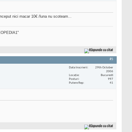
 inceput nici macar 10€ /luna nu scoteam...
SEOPEDIA1"
Răspunde cu citat
#5
Data înscrierii
29th October
2006
Locaţie
Bucuresti
Posturi
997
Putere Rep
41
Răspunde cu citat