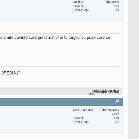
Locaţie
Timisoara
Posturi
746
Putere Rep
41
 anumite cuvinte care prind mai bine la target, cu poze care se
SEOPEDIA1"
Răspunde cu citat
#8
Data înscrierii
7th February
2007
Posturi
728
Putere Rep
37