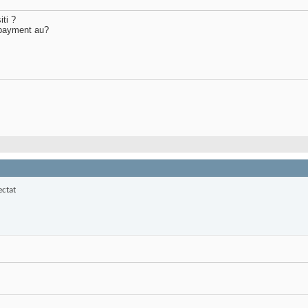
iti ?
 payment au?