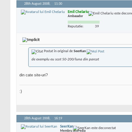
28th August 2008,
11:30
Emil Chelariu
Ambasador
Reputatie:
39
Postat în original de
SeerKan
de exemplu eu scot 50-200/luna din parcat
din cate site-uri?
:)
28th August 2008,
16:19
SeerKan
Membru SeoPedia