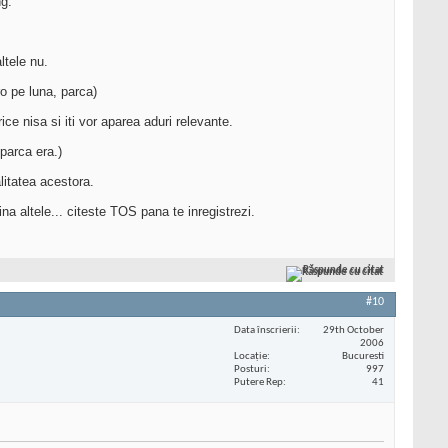
ng.
ltele nu.
ro pe luna, parca)
e nisa si iti vor aparea aduri relevante.
parca era.)
alitatea acestora.
 altele... citeste TOS pana te inregistrezi.
Răspunde cu citat
#10
Data înscrierii
29th October
2006
Locaţie
Bucuresti
Posturi
997
Putere Rep
41