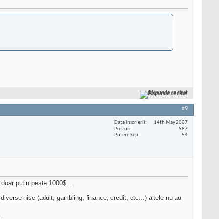
Răspunde cu citat
#9
Data înscrierii
14th May 2007
Posturi
987
Putere Rep
54
 doar putin peste 1000$...
diverse nise (adult, gambling, finance, credit, etc...) altele nu au