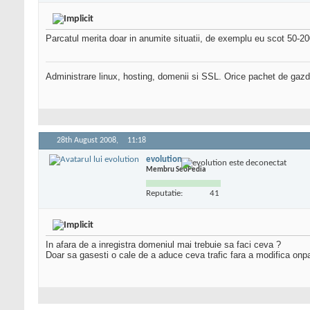
Parcatul merita doar in anumite situatii, de exemplu eu scot 50-20
Administrare linux, hosting, domenii si SSL. Orice pachet de gazd
28th August 2008,
11:18
evolution
Membru SeoPedia
Reputatie:
41
In afara de a inregistra domeniul mai trebuie sa faci ceva ?
Doar sa gasesti o cale de a aduce ceva trafic fara a modifica onpag