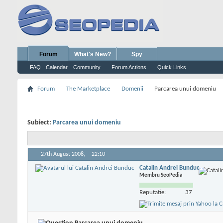
Forum
What's New?
Spy
FAQ
Calendar
Community
Forum Actions
Quick Links
Forum
The Marketplace
Domenii
Parcarea unui domeniu
Subiect:
Parcarea unui domeniu
27th August 2008,
22:10
Catalin Andrei Bunduc
Membru SeoPedia
Reputatie:
37