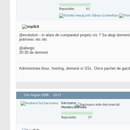
Reputatie:
41
@evolution - in afara de cumparatul propriu zis ? Sa alegi domenii
potrivesc etc etc
@allergic
20-30 de domenii
Administrare linux, hosting, domenii si SSL. Orice pachet de gazd
31st August 2008,
23:17
barosanu
Membru SeoPedia
Reputatie:
37