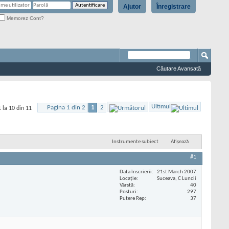
Ajutor
Înregistrare
Memorez Cont?
Căutare Avansată
Ultimul
Pagina 1 din 2
1
2
 la 10 din 11
Instrumente subiect
Afișează
#1
Data înscrierii
21st March 2007
Locaţie
Suceava, C Luncii
Vârstă
40
Posturi
297
Putere Rep
37