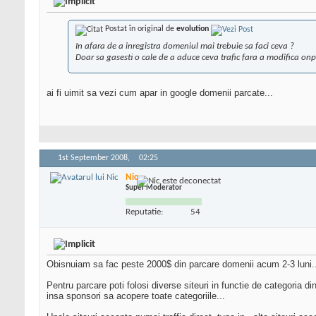
Postat în original de
evolution
In afara de a inregistra domeniul mai trebuie sa faci ceva ?
Doar sa gasesti o cale de a aduce ceva trafic fara a modifica onpag
ai fi uimit sa vezi cum apar in google domenii parcate...
1st September 2008,
02:25
Nic
Super Moderator
Reputatie:
54
Obisnuiam sa fac peste 2000$ din parcare domenii acum 2-3 luni...
Pentru parcare poti folosi diverse siteuri in functie de categoria di
insa sponsori sa acopere toate categoriile...