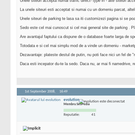
Unele siteuri accepta numai traffic direct- type in - alte siteuri accep
La unele siteuri esti acceptat si numai cu un domeniu parcat, alte
Unele siteuri de parking te lasa sa iti customizezi pagina si se po
Sedo este cel mai cunoscut si cel mai general site de parking . Pla
Are avantajul faptului ca dispune de o database foarte larga de spo
Totodata e si cel mai simplu mod de a vinde un domeniu - marketp
Dezavantaje: plateste destul de putin, nu poti face nici un fel de "m
Daca esti incepator du-te la sedo. Daca nu, ar mai fi namedrive, 
1st September 2008,
16:49
evolution
Membru SeoPedia
Reputatie:
41