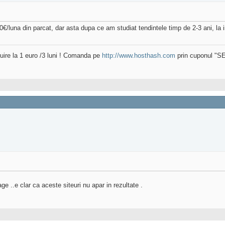
0€/luna din parcat, dar asta dupa ce am studiat tendintele timp de 2-3 ani, la
uire la 1 euro /3 luni ! Comanda pe
http://www.hosthash.com
prin cuponul "
e ..e clar ca aceste siteuri nu apar in rezultate .