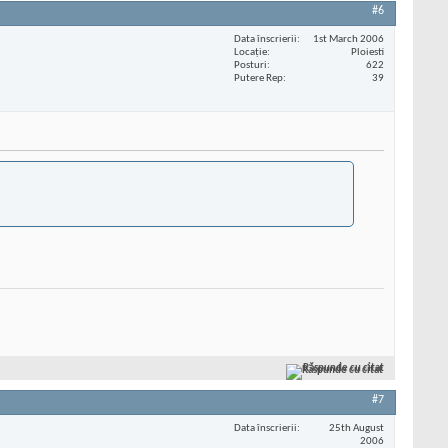
#6
Data înscrierii
1st March 2006
Locaţie
Ploiesti
Posturi
622
Putere Rep
39
Răspunde cu citat
#7
Data înscrierii
25th August
2006